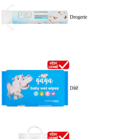
Drogerie
Dítě