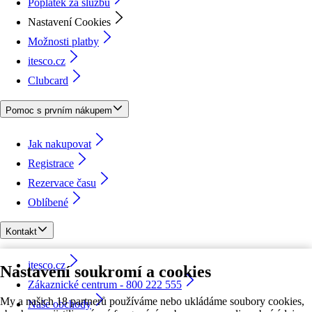
Poplatek za službu
Nastavení Cookies
Možnosti platby
itesco.cz
Clubcard
Pomoc s prvním nákupem
Jak nakupovat
Registrace
Rezervace času
Oblíbené
Kontakt
itesco.cz
Nastavení soukromí a cookies
Zákaznické centrum - 800 222 555
My a našich 18 partnerů používáme nebo ukládáme soubory cookies,
Naše obchody