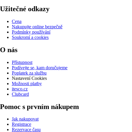
Užitečné odkazy
Cena
Nakupujte online bezpečně
Podmínky používání
Soukromí a cookies
O nás
Přístupnost
Podívejte se, kam doručujeme
Poplatek za službu
Nastavení Cookies
Možnosti platby
itesco.cz
Clubcard
Pomoc s prvním nákupem
Jak nakupovat
Registrace
Rezervace času