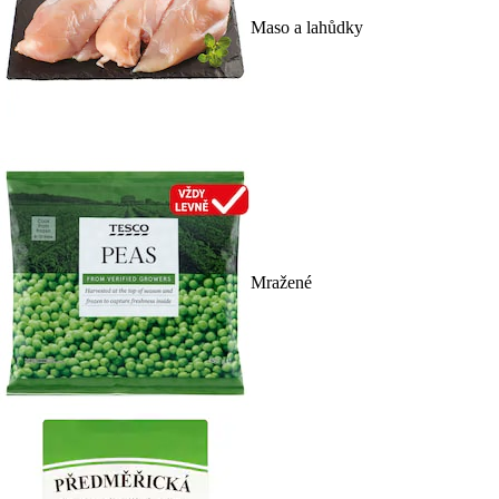
Maso a lahůdky
Mražené