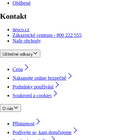
Oblíbené
Kontakt
itesco.cz
Zákaznické centrum - 800 222 555
Naše obchody
Užitečné odkazy
Cena
Nakupujte online bezpečně
Podmínky používání
Soukromí a cookies
O nás
Přístupnost
Podívejte se, kam doručujeme