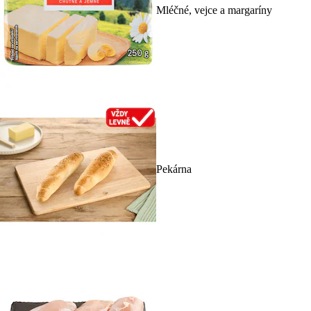
Mléčné, vejce a margaríny
Pekárna