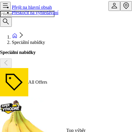
Přejít na hlavní obsah
Přeskočit na vyhledávání
Speciální nabídky
Speciální nabídky
All Offers
Top výběr