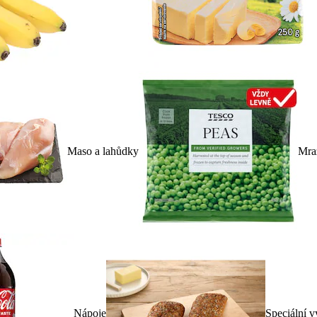
Maso a lahůdky
Mra
Nápoje
Speciální v