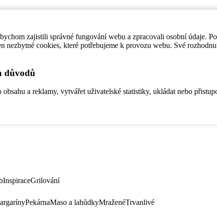
ychom zajistili správné fungování webu a zpracovali osobní údaje. P
en nezbytné cookies, které potřebujeme k provozu webu. Své rozhodnu
ch důvodů
bsahu a reklamy, vytvářet uživatelské statistiky, ukládat nebo přistup
b
Inspirace
Grilování
argaríny
Pekárna
Maso a lahůdky
Mražené
Trvanlivé