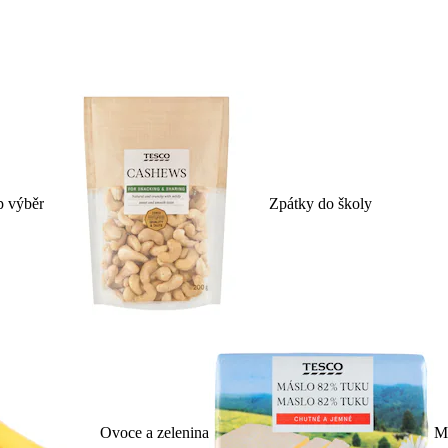
p výběr
Zpátky do školy
Ovoce a zelenina
Ml