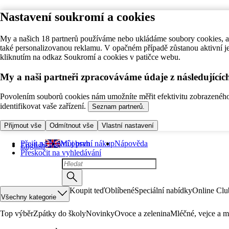
Nastavení soukromí a cookies
My a našich 18 partnerů používáme nebo ukládáme soubory cookies, ab
také personalizovanou reklamu. V opačném případě zůstanou aktivní j
kliknutím na odkaz Soukromí a cookies v patičce webu.
My a naši partneři zpracováváme údaje z následující
Povolením souborů cookies nám umožníte měřit efektivitu zobrazeného o
identifikovat vaše zařízení.
Seznam partnerů.
Přijmout vše
Odmítnout vše
Vlastní nastavení
Přejít na hlavní obsah
Můj první nákup
Nápověda
English
Přeskočit na vyhledávání
Koupit teď
Oblíbené
Speciální nabídky
Online Clu
Všechny kategorie
Top výběr
Zpátky do školy
Novinky
Ovoce a zelenina
Mléčné, vejce a m