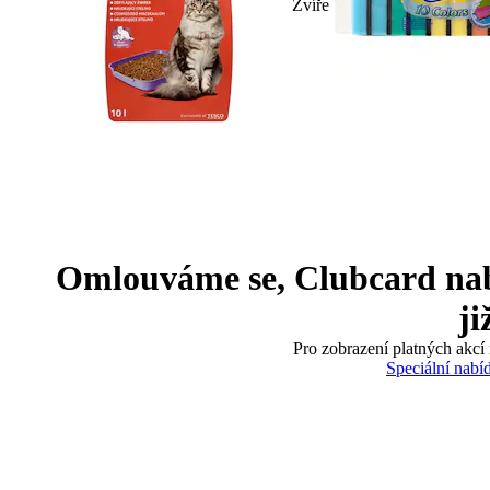
Zvíře
Omlouváme se, Clubcard nabíd
ji
Pro zobrazení platných akcí 
Speciální nabí