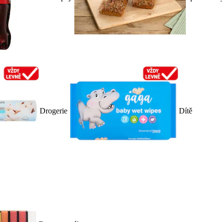
Drogerie
Dítě