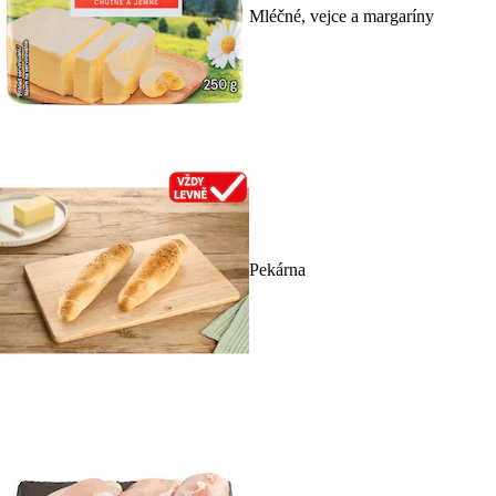
Mléčné, vejce a margaríny
Pekárna