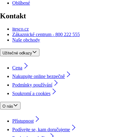
Oblíbené
Kontakt
itesco.cz
Zákaznické centrum - 800 222 555
Naše obchody
Užitečné odkazy
Cena
Nakupujte online bezpečně
Podmínky používání
Soukromí a cookies
O nás
Přístupnost
Podívejte se, kam doručujeme