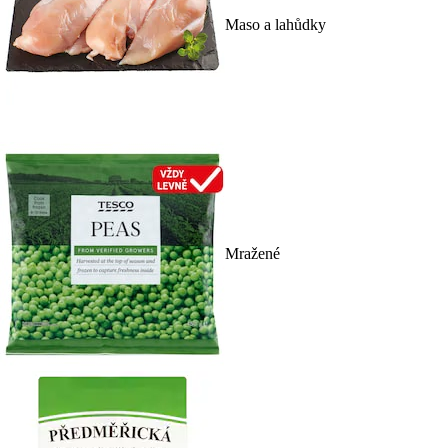
Maso a lahůdky
Mražené