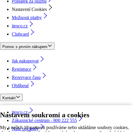
Poplatek za službu
Nastavení Cookies
Možnosti platby
itesco.cz
Clubcard
Pomoc s prvním nákupem
Jak nakupovat
Registrace
Rezervace času
Oblíbené
Kontakt
itesco.cz
Nastavení soukromí a cookies
Zákaznické centrum - 800 222 555
My a našich 18 partnerů používáme nebo ukládáme soubory cookies,
Naše obchody