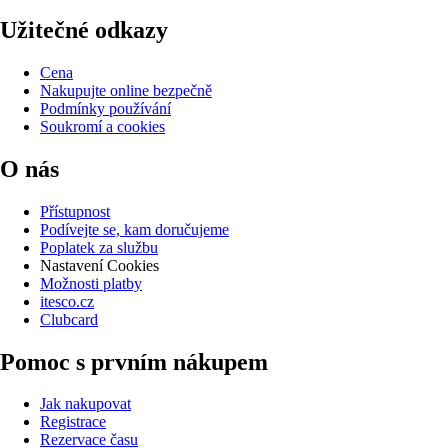
Užitečné odkazy
Cena
Nakupujte online bezpečně
Podmínky používání
Soukromí a cookies
O nás
Přístupnost
Podívejte se, kam doručujeme
Poplatek za službu
Nastavení Cookies
Možnosti platby
itesco.cz
Clubcard
Pomoc s prvním nákupem
Jak nakupovat
Registrace
Rezervace času