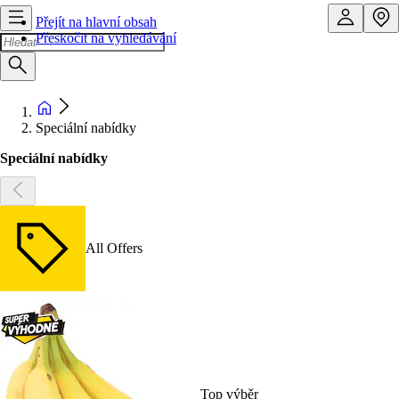
Přejít na hlavní obsah
Přeskočit na vyhledávání
Speciální nabídky
Speciální nabídky
All Offers
Top výběr