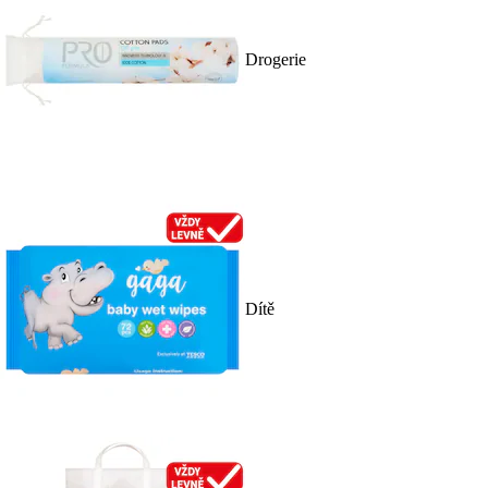
Drogerie
Dítě