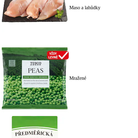
Maso a lahůdky
Mražené