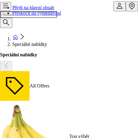
Přejít na hlavní obsah
Přeskočit na vyhledávání
Speciální nabídky
Speciální nabídky
All Offers
Top výběr