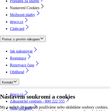
Poplatek za službu
Nastavení Cookies
Možnosti platby
itesco.cz
Clubcard
Pomoc s prvním nákupem
Jak nakupovat
Registrace
Rezervace času
Oblíbené
Kontakt
itesco.cz
Nastavení soukromí a cookies
Zákaznické centrum - 800 222 555
My a našich 18 partnerů používáme nebo ukládáme soubory cookies,
Naše obchody