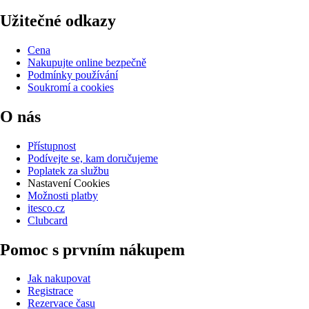
Užitečné odkazy
Cena
Nakupujte online bezpečně
Podmínky používání
Soukromí a cookies
O nás
Přístupnost
Podívejte se, kam doručujeme
Poplatek za službu
Nastavení Cookies
Možnosti platby
itesco.cz
Clubcard
Pomoc s prvním nákupem
Jak nakupovat
Registrace
Rezervace času