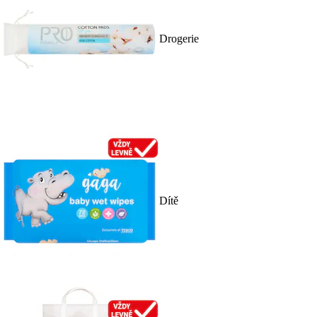
Drogerie
Dítě