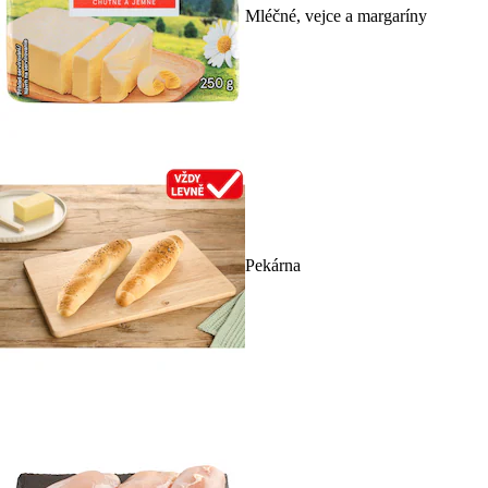
Mléčné, vejce a margaríny
Pekárna