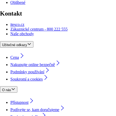
Oblíbené
Kontakt
itesco.cz
Zákaznické centrum - 800 222 555
Naše obchody
Užitečné odkazy
Cena
Nakupujte online bezpečně
Podmínky používání
Soukromí a cookies
O nás
Přístupnost
Podívejte se, kam doručujeme