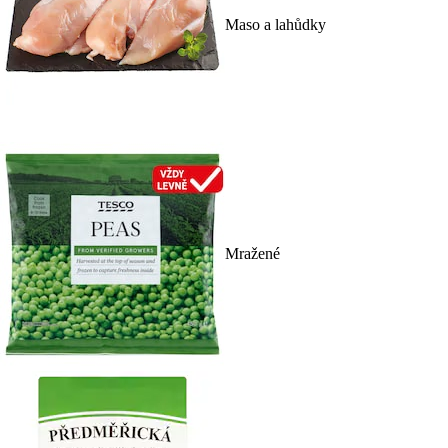
Maso a lahůdky
Mražené