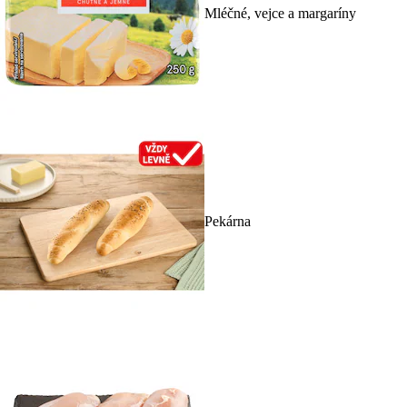
Mléčné, vejce a margaríny
Pekárna