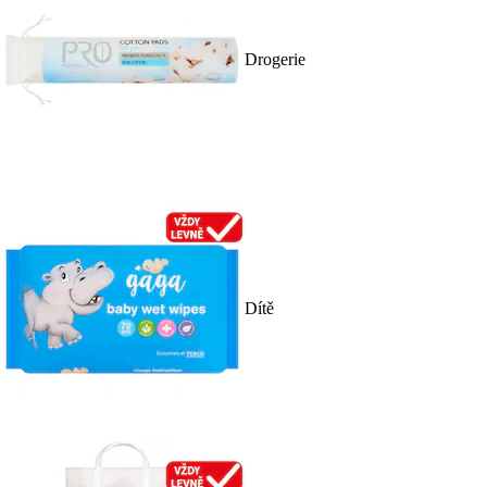
Drogerie
Dítě