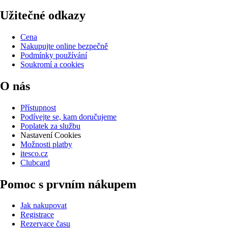
Užitečné odkazy
Cena
Nakupujte online bezpečně
Podmínky používání
Soukromí a cookies
O nás
Přístupnost
Podívejte se, kam doručujeme
Poplatek za službu
Nastavení Cookies
Možnosti platby
itesco.cz
Clubcard
Pomoc s prvním nákupem
Jak nakupovat
Registrace
Rezervace času