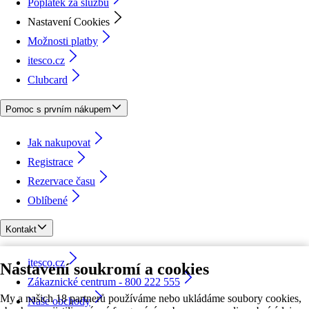
Poplatek za službu
Nastavení Cookies
Možnosti platby
itesco.cz
Clubcard
Pomoc s prvním nákupem
Jak nakupovat
Registrace
Rezervace času
Oblíbené
Kontakt
itesco.cz
Nastavení soukromí a cookies
Zákaznické centrum - 800 222 555
My a našich 18 partnerů používáme nebo ukládáme soubory cookies,
Naše obchody