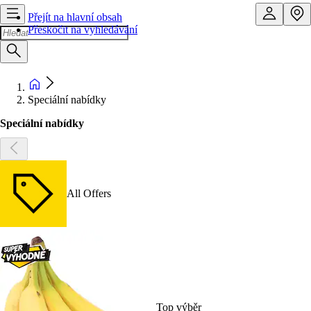
Přejít na hlavní obsah
Přeskočit na vyhledávání
Speciální nabídky
Speciální nabídky
All Offers
Top výběr