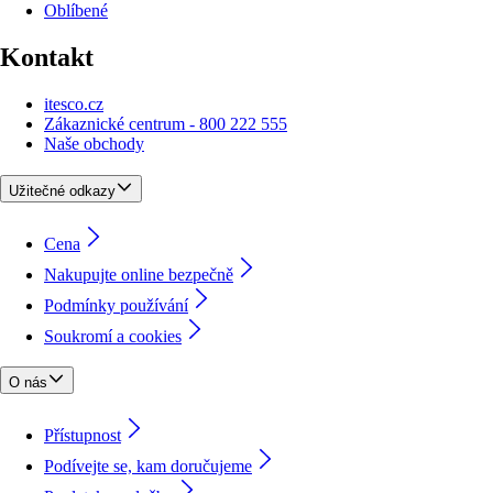
Oblíbené
Kontakt
itesco.cz
Zákaznické centrum - 800 222 555
Naše obchody
Užitečné odkazy
Cena
Nakupujte online bezpečně
Podmínky používání
Soukromí a cookies
O nás
Přístupnost
Podívejte se, kam doručujeme