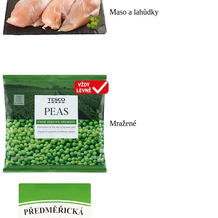
Maso a lahůdky
Mražené