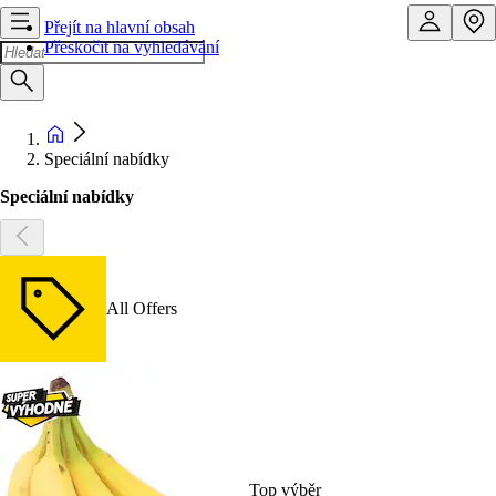
Přejít na hlavní obsah
Přeskočit na vyhledávání
Speciální nabídky
Speciální nabídky
All Offers
Top výběr