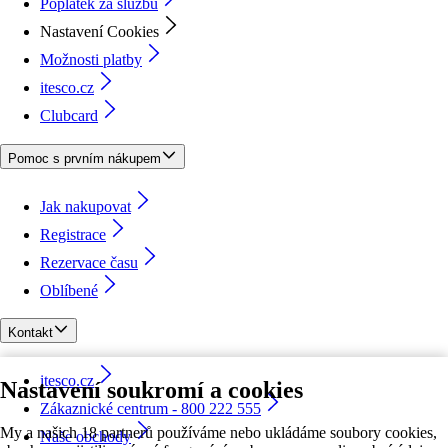
Poplatek za službu
Nastavení Cookies
Možnosti platby
itesco.cz
Clubcard
Pomoc s prvním nákupem
Jak nakupovat
Registrace
Rezervace času
Oblíbené
Kontakt
itesco.cz
Nastavení soukromí a cookies
Zákaznické centrum - 800 222 555
My a našich 18 partnerů používáme nebo ukládáme soubory cookies,
Naše obchody