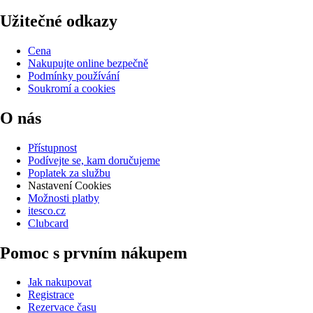
Užitečné odkazy
Cena
Nakupujte online bezpečně
Podmínky používání
Soukromí a cookies
O nás
Přístupnost
Podívejte se, kam doručujeme
Poplatek za službu
Nastavení Cookies
Možnosti platby
itesco.cz
Clubcard
Pomoc s prvním nákupem
Jak nakupovat
Registrace
Rezervace času