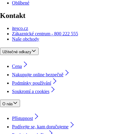
Oblíbené
Kontakt
itesco.cz
Zákaznické centrum - 800 222 555
Naše obchody
Užitečné odkazy
Cena
Nakupujte online bezpečně
Podmínky používání
Soukromí a cookies
O nás
Přístupnost
Podívejte se, kam doručujeme