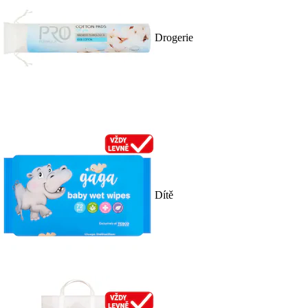
Drogerie
Dítě