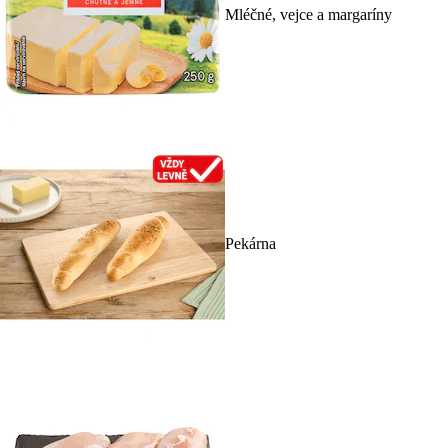
Mléčné, vejce a margaríny
Pekárna