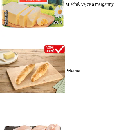
Mléčné, vejce a margaríny
Pekárna