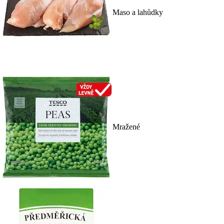
Maso a lahůdky
Mražené