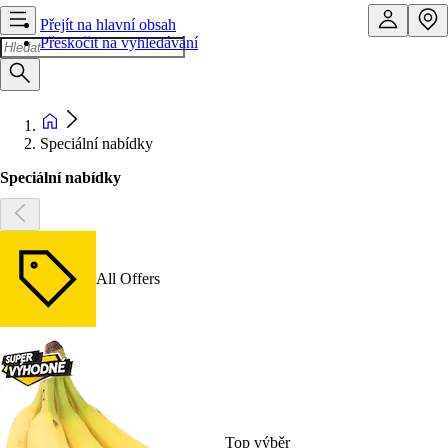
Přejít na hlavní obsah
Přeskočit na vyhledávání
Speciální nabídky
Speciální nabídky
All Offers
Top výběr