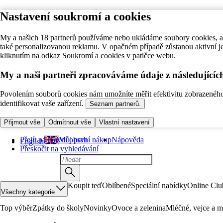
Nastavení soukromí a cookies
My a našich 18 partnerů používáme nebo ukládáme soubory cookies, ab
také personalizovanou reklamu. V opačném případě zůstanou aktivní j
kliknutím na odkaz Soukromí a cookies v patičce webu.
My a naši partneři zpracováváme údaje z následující
Povolením souborů cookies nám umožníte měřit efektivitu zobrazeného o
identifikovat vaše zařízení.
Seznam partnerů.
Přijmout vše
Odmítnout vše
Vlastní nastavení
Přejít na hlavní obsah
Můj první nákup
Nápověda
English
Přeskočit na vyhledávání
Koupit teď
Oblíbené
Speciální nabídky
Online Clu
Všechny kategorie
Top výběr
Zpátky do školy
Novinky
Ovoce a zelenina
Mléčné, vejce a m