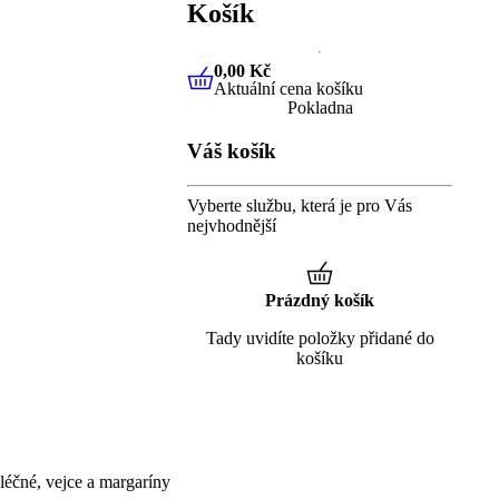
Košík
0,00 Kč
Aktuální cena košíku
0,00 Kč
Aktuální cena košíku
Pokladna
Váš košík
Vyberte službu, která je pro Vás
nejvhodnější
Prázdný košík
Tady uvidíte položky přidané do
košíku
éčné, vejce a margaríny