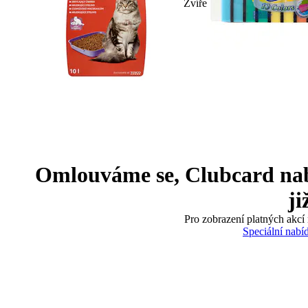
Zvíře
Omlouváme se, Clubcard nabíd
ji
Pro zobrazení platných akcí 
Speciální nabí