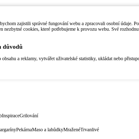
ychom zajistili správné fungování webu a zpracovali osobní údaje. P
en nezbytné cookies, které potřebujeme k provozu webu. Své rozhodnu
ch důvodů
bsahu a reklamy, vytvářet uživatelské statistiky, ukládat nebo přistup
b
Inspirace
Grilování
argaríny
Pekárna
Maso a lahůdky
Mražené
Trvanlivé