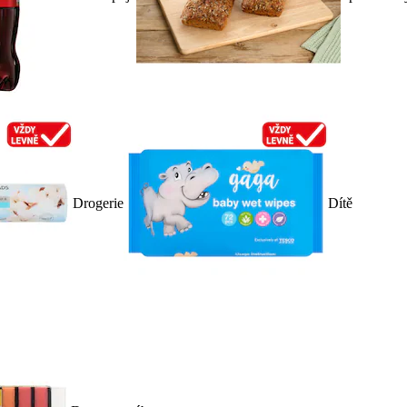
Drogerie
Dítě