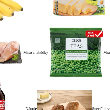
Maso a lahůdky
Mra
Nápoje
Speciální v