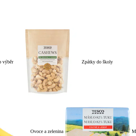
p výběr
Zpátky do školy
Ovoce a zelenina
Ml