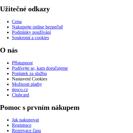
Užitečné odkazy
Cena
Nakupujte online bezpečně
Podmínky používání
Soukromí a cookies
O nás
Přístupnost
Podívejte se, kam doručujeme
Poplatek za službu
Nastavení Cookies
Možnosti platby
itesco.cz
Clubcard
Pomoc s prvním nákupem
Jak nakupovat
Registrace
Rezervace času