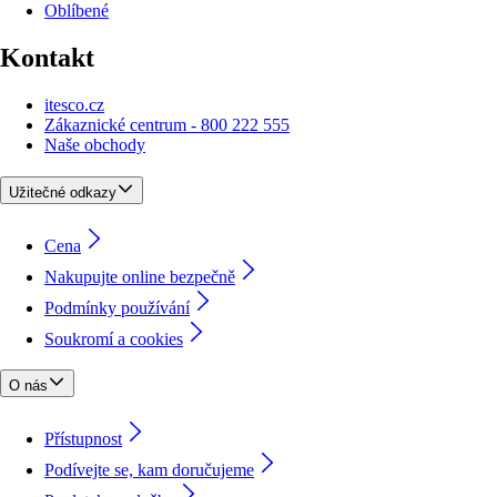
Oblíbené
Kontakt
itesco.cz
Zákaznické centrum - 800 222 555
Naše obchody
Užitečné odkazy
Cena
Nakupujte online bezpečně
Podmínky používání
Soukromí a cookies
O nás
Přístupnost
Podívejte se, kam doručujeme