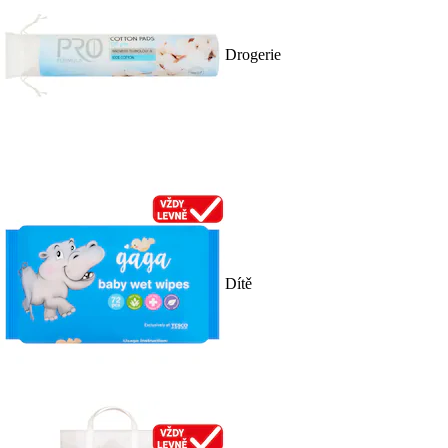
Drogerie
Dítě