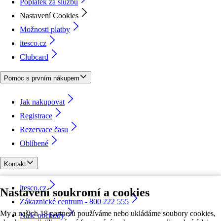
Poplatek za službu
Nastavení Cookies
Možnosti platby
itesco.cz
Clubcard
Pomoc s prvním nákupem
Jak nakupovat
Registrace
Rezervace času
Oblíbené
Kontakt
itesco.cz
Nastavení soukromí a cookies
Zákaznické centrum - 800 222 555
My a našich 18 partnerů používáme nebo ukládáme soubory cookies,
Naše obchody