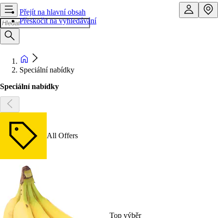
Přejít na hlavní obsah
Přeskočit na vyhledávání
Speciální nabídky
Speciální nabídky
All Offers
Top výběr