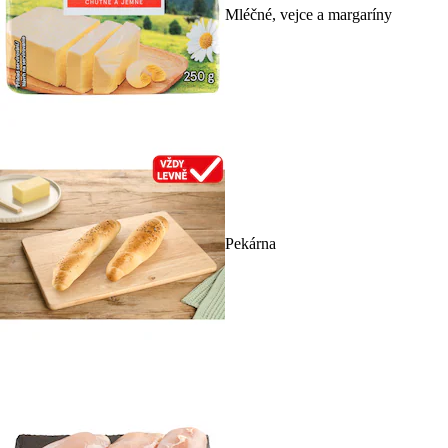
Mléčné, vejce a margaríny
Pekárna