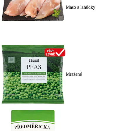
Maso a lahůdky
Mražené