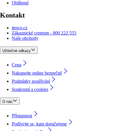
Oblíbené
Kontakt
itesco.cz
Zákaznické centrum - 800 222 555
Naše obchody
Užitečné odkazy
Cena
Nakupujte online bezpečně
Podmínky používání
Soukromí a cookies
O nás
Přístupnost
Podívejte se, kam doručujeme