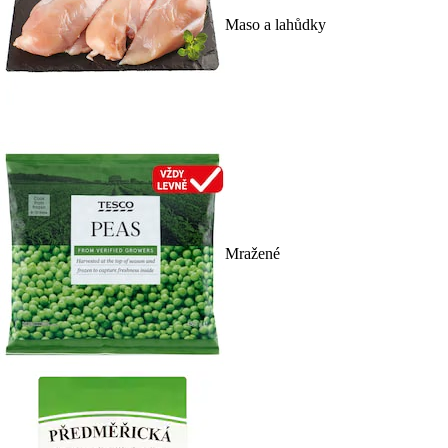
Maso a lahůdky
Mražené