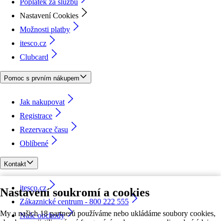
Poplatek za službu
Nastavení Cookies
Možnosti platby
itesco.cz
Clubcard
Pomoc s prvním nákupem
Jak nakupovat
Registrace
Rezervace času
Oblíbené
Kontakt
itesco.cz
Nastavení soukromí a cookies
Zákaznické centrum - 800 222 555
My a našich 18 partnerů používáme nebo ukládáme soubory cookies,
Naše obchody