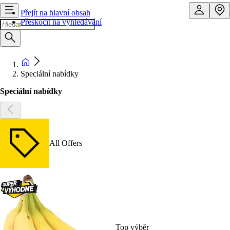
Přejít na hlavní obsah
Přeskočit na vyhledávání
Speciální nabídky
Speciální nabídky
All Offers
Top výběr