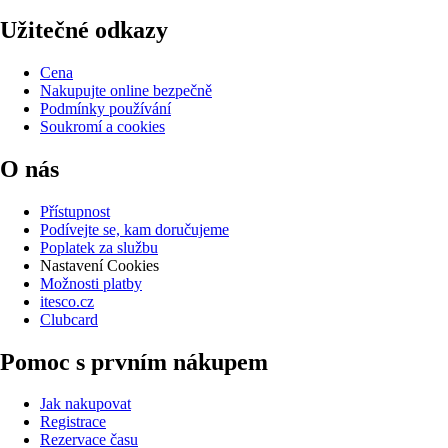
Užitečné odkazy
Cena
Nakupujte online bezpečně
Podmínky používání
Soukromí a cookies
O nás
Přístupnost
Podívejte se, kam doručujeme
Poplatek za službu
Nastavení Cookies
Možnosti platby
itesco.cz
Clubcard
Pomoc s prvním nákupem
Jak nakupovat
Registrace
Rezervace času