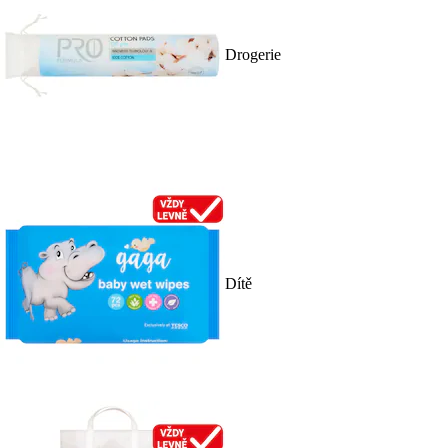
Drogerie
Dítě