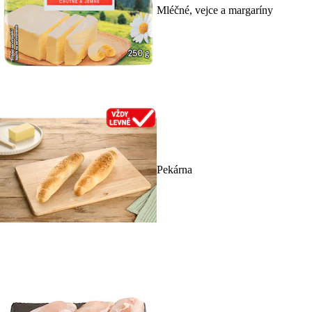
Mléčné, vejce a margaríny
Pekárna