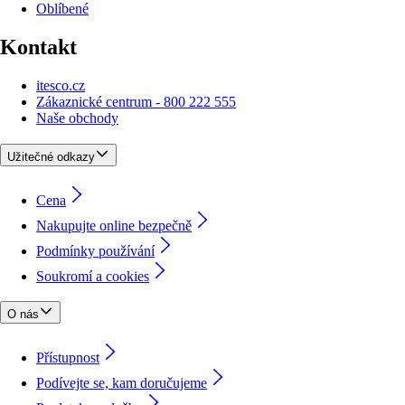
Oblíbené
Kontakt
itesco.cz
Zákaznické centrum - 800 222 555
Naše obchody
Užitečné odkazy
Cena
Nakupujte online bezpečně
Podmínky používání
Soukromí a cookies
O nás
Přístupnost
Podívejte se, kam doručujeme