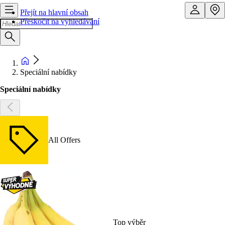
Přejít na hlavní obsah
Přeskočit na vyhledávání
Speciální nabídky
Speciální nabídky
All Offers
Top výběr