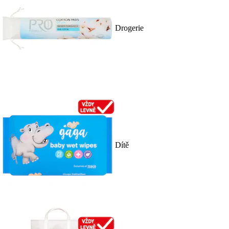
Drogerie
Dítě