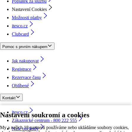
Poplatek za službu
Nastavení Cookies
Možnosti platby
itesco.cz
Clubcard
Pomoc s prvním nákupem
Jak nakupovat
Registrace
Rezervace času
Oblíbené
Kontakt
itesco.cz
Nastavení soukromí a cookies
Zákaznické centrum - 800 222 555
My a našich 18 partnerů používáme nebo ukládáme soubory cookies,
Naše obchody