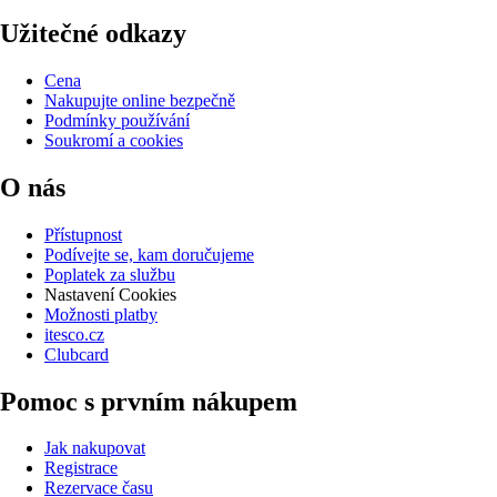
Užitečné odkazy
Cena
Nakupujte online bezpečně
Podmínky používání
Soukromí a cookies
O nás
Přístupnost
Podívejte se, kam doručujeme
Poplatek za službu
Nastavení Cookies
Možnosti platby
itesco.cz
Clubcard
Pomoc s prvním nákupem
Jak nakupovat
Registrace
Rezervace času