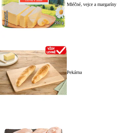
Mléčné, vejce a margaríny
Pekárna