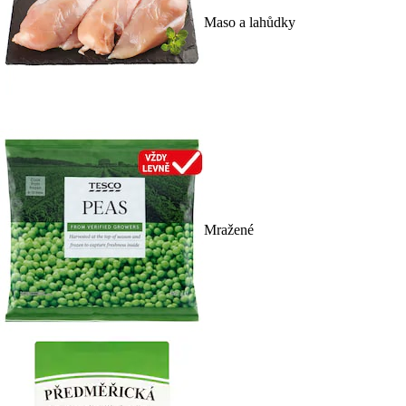
Maso a lahůdky
Mražené