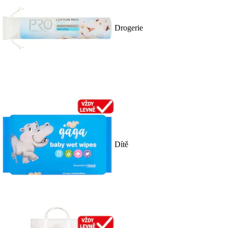
Drogerie
Dítě