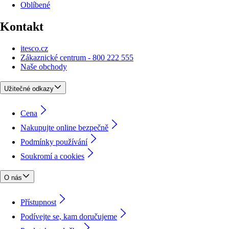
Oblíbené
Kontakt
itesco.cz
Zákaznické centrum - 800 222 555
Naše obchody
Užitečné odkazy
Cena
Nakupujte online bezpečně
Podmínky používání
Soukromí a cookies
O nás
Přístupnost
Podívejte se, kam doručujeme