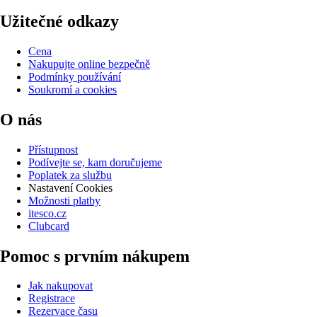
Užitečné odkazy
Cena
Nakupujte online bezpečně
Podmínky používání
Soukromí a cookies
O nás
Přístupnost
Podívejte se, kam doručujeme
Poplatek za službu
Nastavení Cookies
Možnosti platby
itesco.cz
Clubcard
Pomoc s prvním nákupem
Jak nakupovat
Registrace
Rezervace času