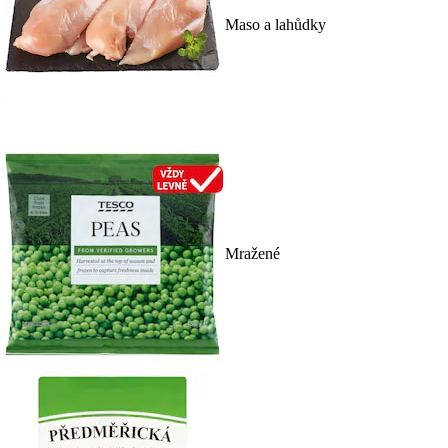
Maso a lahůdky
Mražené