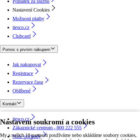
Poplatek za službu
Nastavení Cookies
Možnosti platby
itesco.cz
Clubcard
Pomoc s prvním nákupem
Jak nakupovat
Registrace
Rezervace času
Oblíbené
Kontakt
itesco.cz
Nastavení soukromí a cookies
Zákaznické centrum - 800 222 555
My a našich 18 partnerů používáme nebo ukládáme soubory cookies,
Naše obchody