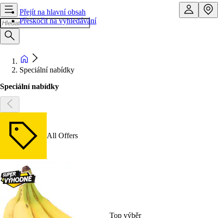
Přejít na hlavní obsah
Přeskočit na vyhledávání
Speciální nabídky
Speciální nabídky
All Offers
Top výběr