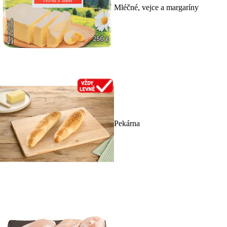
Mléčné, vejce a margaríny
Pekárna