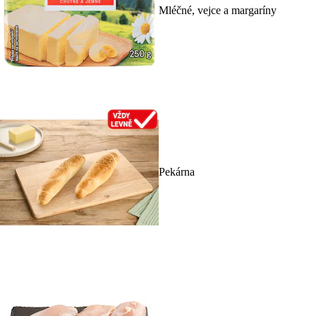
Mléčné, vejce a margaríny
Pekárna