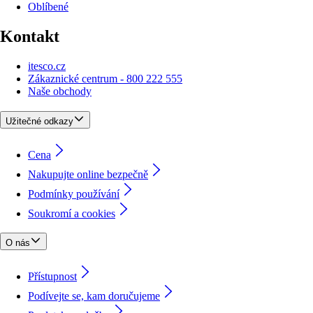
Oblíbené
Kontakt
itesco.cz
Zákaznické centrum - 800 222 555
Naše obchody
Užitečné odkazy
Cena
Nakupujte online bezpečně
Podmínky používání
Soukromí a cookies
O nás
Přístupnost
Podívejte se, kam doručujeme