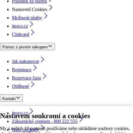
Poplatek za službu
Nastavení Cookies
Možnosti platby
itesco.cz
Clubcard
Pomoc s prvním nákupem
Jak nakupovat
Registrace
Rezervace času
Oblíbené
Kontakt
itesco.cz
Nastavení soukromí a cookies
Zákaznické centrum - 800 222 555
My a našich 18 partnerů používáme nebo ukládáme soubory cookies,
Naše obchody