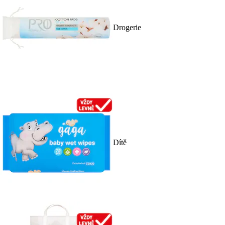
Drogerie
Dítě