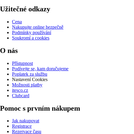
Užitečné odkazy
Cena
Nakupujte online bezpečně
Podmínky používání
Soukromí a cookies
O nás
Přístupnost
Podívejte se, kam doručujeme
Poplatek za službu
Nastavení Cookies
Možnosti platby
itesco.cz
Clubcard
Pomoc s prvním nákupem
Jak nakupovat
Registrace
Rezervace času