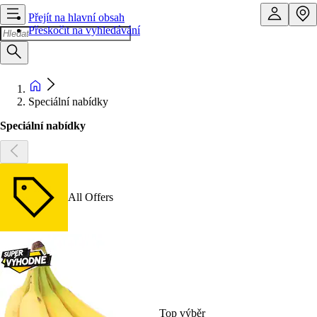
Přejít na hlavní obsah
Přeskočit na vyhledávání
Speciální nabídky
Speciální nabídky
All Offers
Top výběr