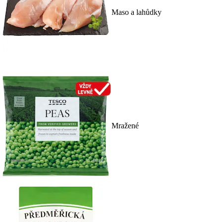
Maso a lahůdky
Mražené