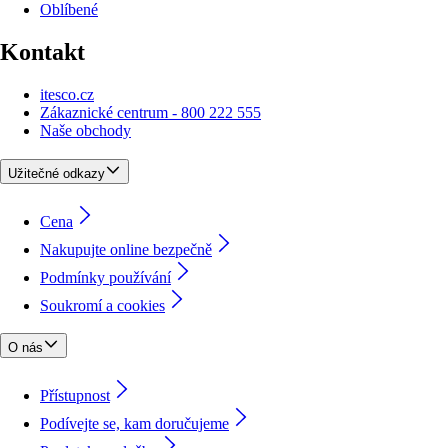
Oblíbené
Kontakt
itesco.cz
Zákaznické centrum - 800 222 555
Naše obchody
Užitečné odkazy
Cena
Nakupujte online bezpečně
Podmínky používání
Soukromí a cookies
O nás
Přístupnost
Podívejte se, kam doručujeme