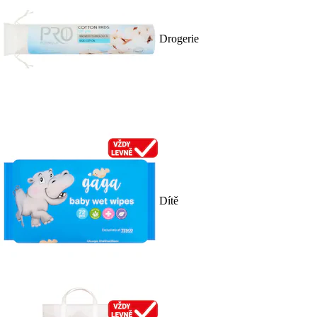
Drogerie
Dítě