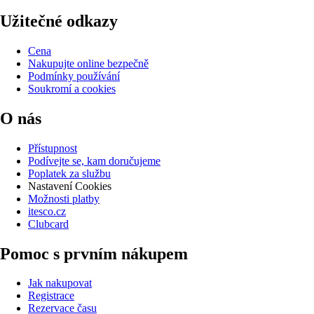
Užitečné odkazy
Cena
Nakupujte online bezpečně
Podmínky používání
Soukromí a cookies
O nás
Přístupnost
Podívejte se, kam doručujeme
Poplatek za službu
Nastavení Cookies
Možnosti platby
itesco.cz
Clubcard
Pomoc s prvním nákupem
Jak nakupovat
Registrace
Rezervace času