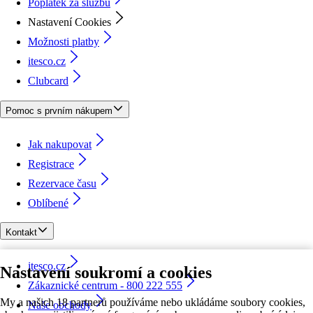
Poplatek za službu
Nastavení Cookies
Možnosti platby
itesco.cz
Clubcard
Pomoc s prvním nákupem
Jak nakupovat
Registrace
Rezervace času
Oblíbené
Kontakt
itesco.cz
Nastavení soukromí a cookies
Zákaznické centrum - 800 222 555
My a našich 18 partnerů používáme nebo ukládáme soubory cookies,
Naše obchody