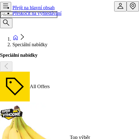
Přejít na hlavní obsah
Přeskočit na vyhledávání
Speciální nabídky
Speciální nabídky
All Offers
Top výběr