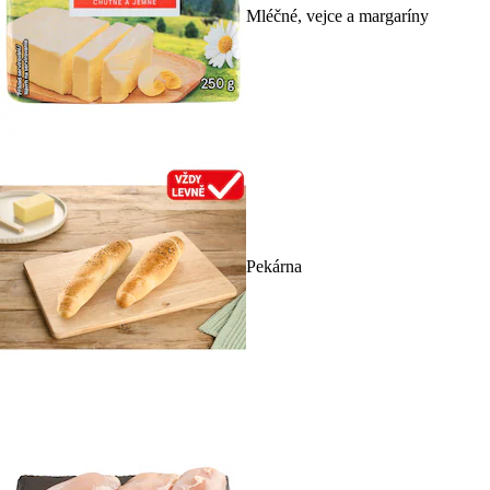
Mléčné, vejce a margaríny
Pekárna