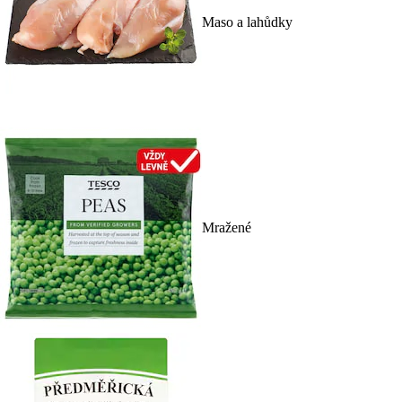
Maso a lahůdky
Mražené