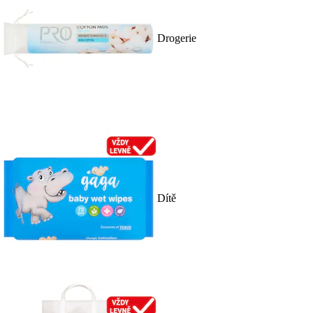
Drogerie
Dítě