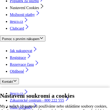
Poplatek za službu
Nastavení Cookies
Možnosti platby
itesco.cz
Clubcard
Pomoc s prvním nákupem
Jak nakupovat
Registrace
Rezervace času
Oblíbené
Kontakt
itesco.cz
Nastavení soukromí a cookies
Zákaznické centrum - 800 222 555
My a našich 18 partnerů používáme nebo ukládáme soubory cookies,
Naše obchody