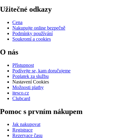
Užitečné odkazy
Cena
Nakupujte online bezpečně
Podmínky používání
Soukromí a cookies
O nás
Přístupnost
Podívejte se, kam doručujeme
Poplatek za službu
Nastavení Cookies
Možnosti platby
itesco.cz
Clubcard
Pomoc s prvním nákupem
Jak nakupovat
Registrace
Rezervace času