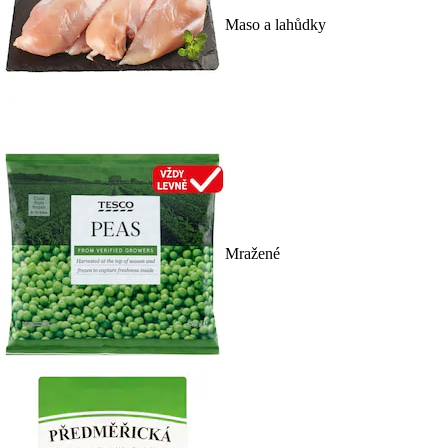
Maso a lahůdky
Mražené