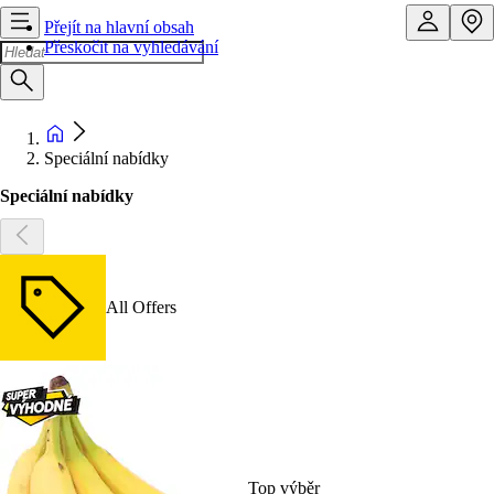
Přejít na hlavní obsah
Přeskočit na vyhledávání
Speciální nabídky
Speciální nabídky
All Offers
Top výběr