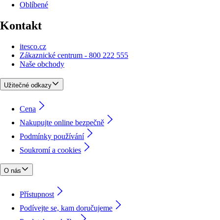
Oblíbené
Kontakt
itesco.cz
Zákaznické centrum - 800 222 555
Naše obchody
Užitečné odkazy
Cena
Nakupujte online bezpečně
Podmínky používání
Soukromí a cookies
O nás
Přístupnost
Podívejte se, kam doručujeme