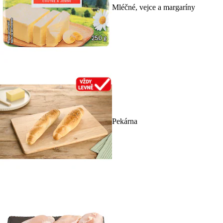
Mléčné, vejce a margaríny
Pekárna