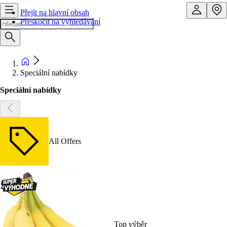
Přejít na hlavní obsah
Přeskočit na vyhledávání
Speciální nabídky
Speciální nabídky
All Offers
Top výběr