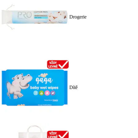
Drogerie
Dítě