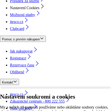
Poplatek za službu
Nastavení Cookies
Možnosti platby
itesco.cz
Clubcard
Pomoc s prvním nákupem
Jak nakupovat
Registrace
Rezervace času
Oblíbené
Kontakt
itesco.cz
Nastavení soukromí a cookies
Zákaznické centrum - 800 222 555
My a našich 18 partnerů používáme nebo ukládáme soubory cookies,
Naše obchody