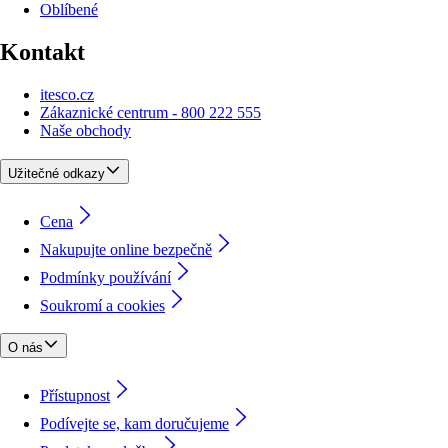
Oblíbené
Kontakt
itesco.cz
Zákaznické centrum - 800 222 555
Naše obchody
Užitečné odkazy
Cena
Nakupujte online bezpečně
Podmínky používání
Soukromí a cookies
O nás
Přístupnost
Podívejte se, kam doručujeme