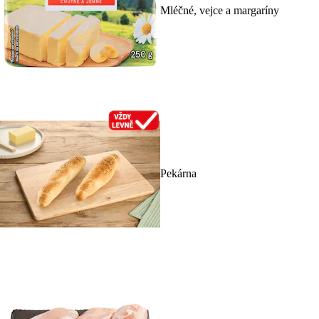
Mléčné, vejce a margaríny
Pekárna