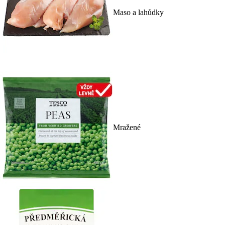
Maso a lahůdky
Mražené