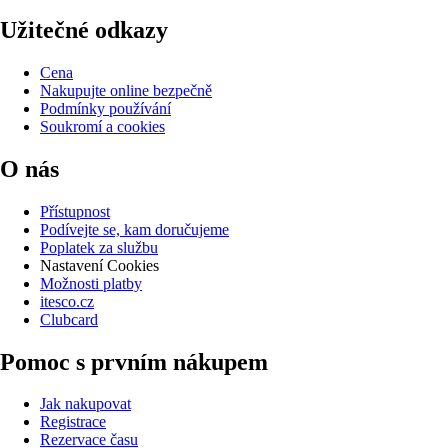
Užitečné odkazy
Cena
Nakupujte online bezpečně
Podmínky používání
Soukromí a cookies
O nás
Přístupnost
Podívejte se, kam doručujeme
Poplatek za službu
Nastavení Cookies
Možnosti platby
itesco.cz
Clubcard
Pomoc s prvním nákupem
Jak nakupovat
Registrace
Rezervace času