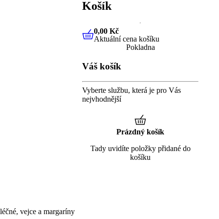
Košík
0,00 Kč
Aktuální cena košíku
0,00 Kč
Aktuální cena košíku
Pokladna
Váš košík
Vyberte službu, která je pro Vás
nejvhodnější
Prázdný košík
Tady uvidíte položky přidané do
košíku
éčné, vejce a margaríny