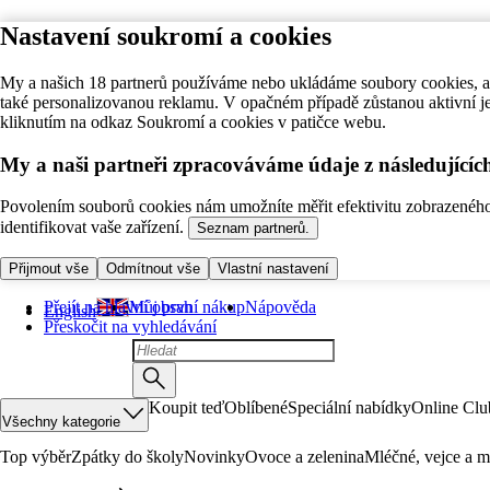
Nastavení soukromí a cookies
My a našich 18 partnerů používáme nebo ukládáme soubory cookies, ab
také personalizovanou reklamu. V opačném případě zůstanou aktivní j
kliknutím na odkaz Soukromí a cookies v patičce webu.
My a naši partneři zpracováváme údaje z následující
Povolením souborů cookies nám umožníte měřit efektivitu zobrazeného o
identifikovat vaše zařízení.
Seznam partnerů.
Přijmout vše
Odmítnout vše
Vlastní nastavení
Přejít na hlavní obsah
Můj první nákup
Nápověda
English
Přeskočit na vyhledávání
Koupit teď
Oblíbené
Speciální nabídky
Online Clu
Všechny kategorie
Top výběr
Zpátky do školy
Novinky
Ovoce a zelenina
Mléčné, vejce a m