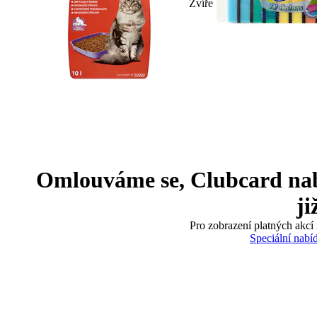
Zvíře
Omlouváme se, Clubcard nabíd
ji
Pro zobrazení platných akcí 
Speciální nabí