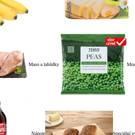
Maso a lahůdky
Mra
Nápoje
Speciální v