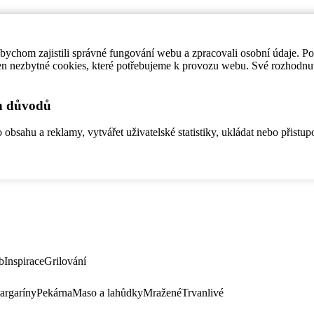
ychom zajistili správné fungování webu a zpracovali osobní údaje. P
en nezbytné cookies, které potřebujeme k provozu webu. Své rozhodnu
ch důvodů
bsahu a reklamy, vytvářet uživatelské statistiky, ukládat nebo přistup
b
Inspirace
Grilování
argaríny
Pekárna
Maso a lahůdky
Mražené
Trvanlivé