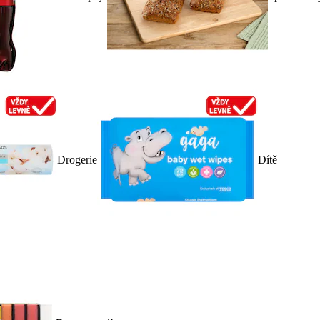
Drogerie
Dítě