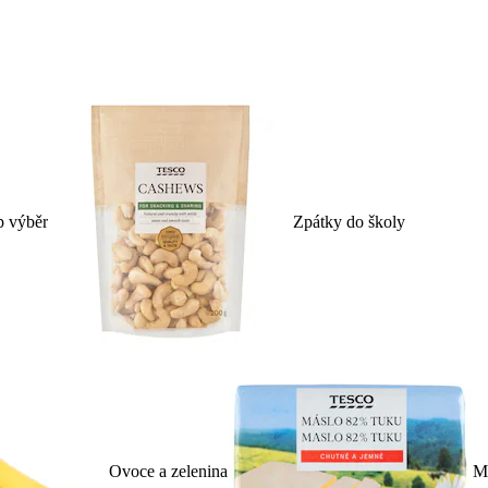
p výběr
Zpátky do školy
Ovoce a zelenina
Ml