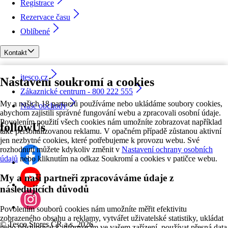
Registrace
Rezervace času
Oblíbené
Kontakt
itesco.cz
Nastavení soukromí a cookies
Zákaznické centrum - 800 222 555
My a našich 18 partnerů používáme nebo ukládáme soubory cookies,
Naše obchody
abychom zajistili správné fungování webu a zpracovali osobní údaje.
Povolením použití všech cookies nám umožníte zobrazovat například
followUs
také personalizovanou reklamu. V opačném případě zůstanou aktivní
jen nezbytné cookies, které potřebujeme k provozu webu. Své
rozhodnutí můžete kdykoliv změnit v
Nastavení ochrany osobních
údajů
nebo kliknutím na odkaz Soukromí a cookies v patičce webu.
My a naši partneři zpracováváme údaje z
následujících důvodů
Povolením souborů cookies nám umožníte měřit efektivitu
zobrazeného obsahu a reklamy, vytvářet uživatelské statistiky, ukládat
©
Tesco Stores ČR a.s. 2026
nebo přistupovat k informacím ve vašem zařízení, používat přesná data