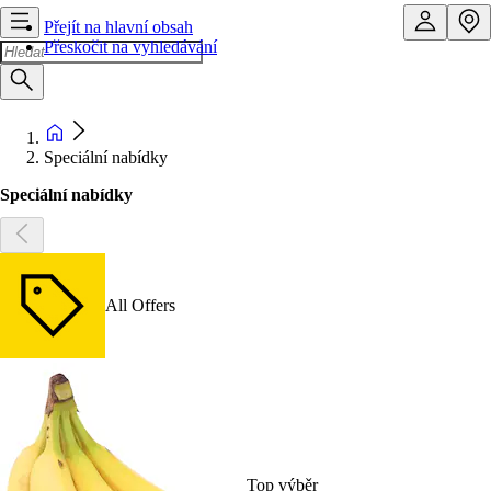
Přejít na hlavní obsah
Přeskočit na vyhledávání
Speciální nabídky
Speciální nabídky
All Offers
Top výběr