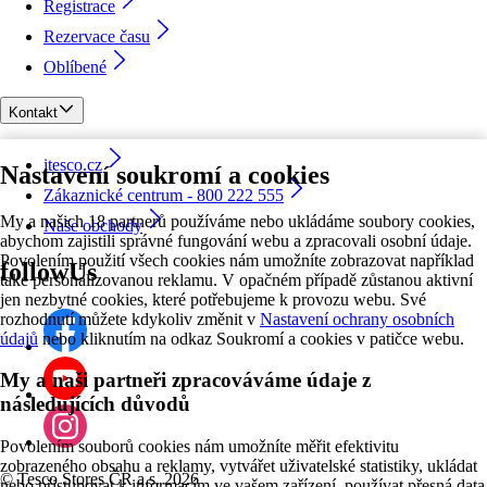
Registrace
Rezervace času
Oblíbené
Kontakt
itesco.cz
Nastavení soukromí a cookies
Zákaznické centrum - 800 222 555
My a našich 18 partnerů používáme nebo ukládáme soubory cookies,
Naše obchody
abychom zajistili správné fungování webu a zpracovali osobní údaje.
Povolením použití všech cookies nám umožníte zobrazovat například
followUs
také personalizovanou reklamu. V opačném případě zůstanou aktivní
jen nezbytné cookies, které potřebujeme k provozu webu. Své
rozhodnutí můžete kdykoliv změnit v
Nastavení ochrany osobních
údajů
nebo kliknutím na odkaz Soukromí a cookies v patičce webu.
My a naši partneři zpracováváme údaje z
následujících důvodů
Povolením souborů cookies nám umožníte měřit efektivitu
zobrazeného obsahu a reklamy, vytvářet uživatelské statistiky, ukládat
©
Tesco Stores ČR a.s. 2026
nebo přistupovat k informacím ve vašem zařízení, používat přesná data