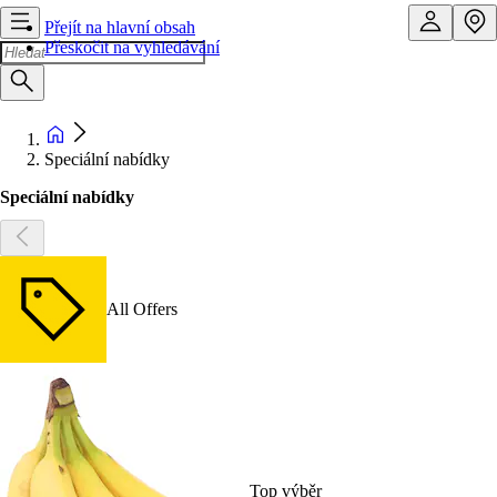
Přejít na hlavní obsah
Přeskočit na vyhledávání
Speciální nabídky
Speciální nabídky
All Offers
Top výběr