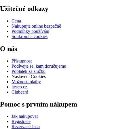
Užitečné odkazy
Cena
Nakupujte online bezpečně
Podmínky používání
Soukromí a cookies
O nás
Přístupnost
Podívejte se, kam doručujeme
Poplatek za službu
Nastavení Cookies
Možnosti platby
itesco.cz
Clubcard
Pomoc s prvním nákupem
Jak nakupovat
Registrace
Rezervace času