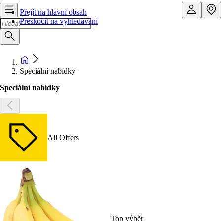
Přejít na hlavní obsah
Přeskočit na vyhledávání
Speciální nabídky
Speciální nabídky
All Offers
Top výběr