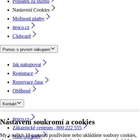
Poplatek za službu
Nastavení Cookies
Možnosti platby
itesco.cz
Clubcard
Pomoc s prvním nákupem
Jak nakupovat
Registrace
Rezervace času
Oblíbené
Kontakt
itesco.cz
Nastavení soukromí a cookies
Zákaznické centrum - 800 222 555
My a našich 18 partnerů používáme nebo ukládáme soubory cookies,
Naše obchody