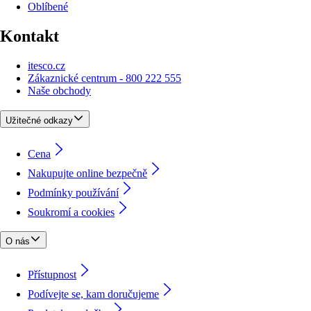
Oblíbené
Kontakt
itesco.cz
Zákaznické centrum - 800 222 555
Naše obchody
Užitečné odkazy
Cena
Nakupujte online bezpečně
Podmínky používání
Soukromí a cookies
O nás
Přístupnost
Podívejte se, kam doručujeme