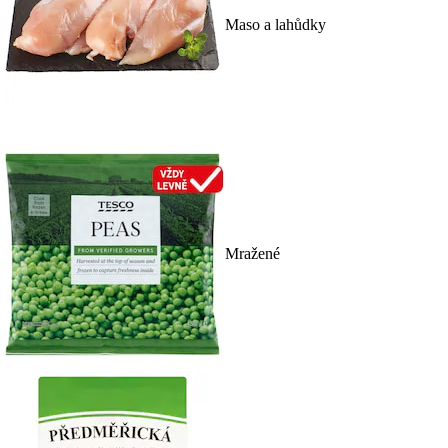
Maso a lahůdky
Mražené