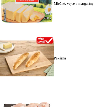
Mléčné, vejce a margaríny
Pekárna