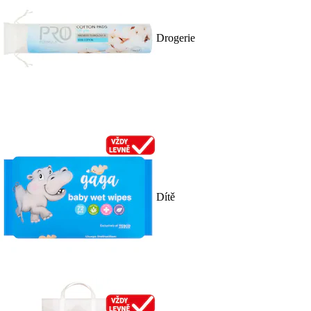
Drogerie
Dítě