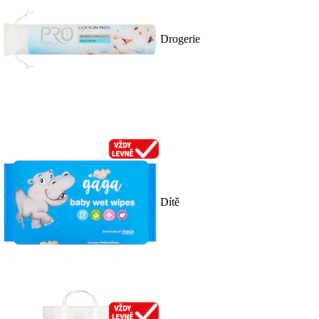
Drogerie
Dítě