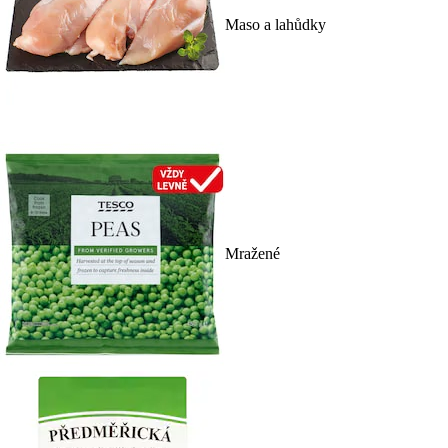
Maso a lahůdky
Mražené