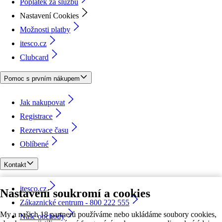
Poplatek za službu
Nastavení Cookies
Možnosti platby
itesco.cz
Clubcard
Pomoc s prvním nákupem
Jak nakupovat
Registrace
Rezervace času
Oblíbené
Kontakt
itesco.cz
Nastavení soukromí a cookies
Zákaznické centrum - 800 222 555
My a našich 18 partnerů používáme nebo ukládáme soubory cookies,
Naše obchody