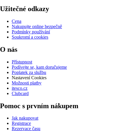
Užitečné odkazy
Cena
Nakupujte online bezpečně
Podmínky používání
Soukromí a cookies
O nás
Přístupnost
Podívejte se, kam doručujeme
Poplatek za službu
Nastavení Cookies
Možnosti platby
itesco.cz
Clubcard
Pomoc s prvním nákupem
Jak nakupovat
Registrace
Rezervace času