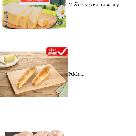
Mléčné, vejce a margaríny
Pekárna