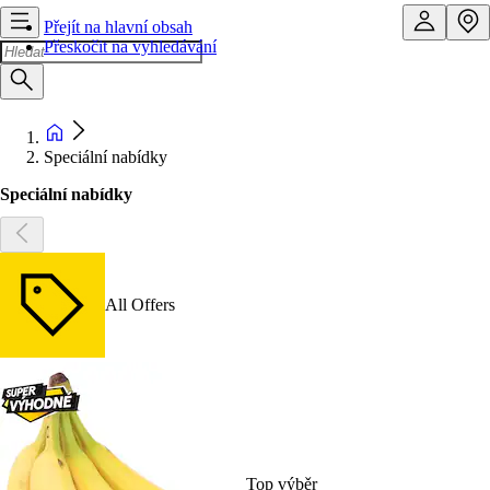
Přejít na hlavní obsah
Přeskočit na vyhledávání
Speciální nabídky
Speciální nabídky
All Offers
Top výběr