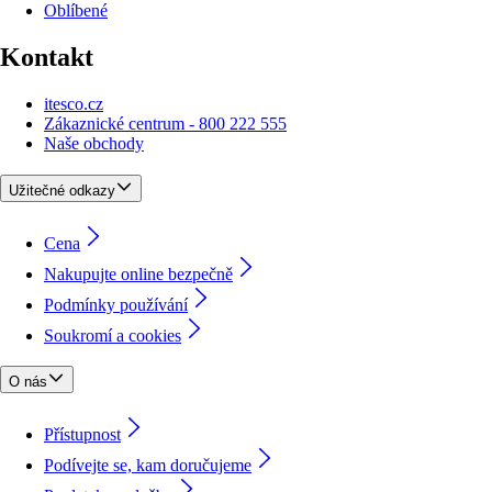
Oblíbené
Kontakt
itesco.cz
Zákaznické centrum - 800 222 555
Naše obchody
Užitečné odkazy
Cena
Nakupujte online bezpečně
Podmínky používání
Soukromí a cookies
O nás
Přístupnost
Podívejte se, kam doručujeme