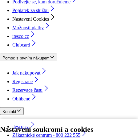
Podívejte se, kam doručujeme
Poplatek za službu
Nastavení Cookies
Možnosti platby
itesco.cz
Clubcard
Pomoc s prvním nákupem
Jak nakupovat
Registrace
Rezervace času
Oblíbené
Kontakt
itesco.cz
Nastavení soukromí a cookies
Zákaznické centrum - 800 222 555