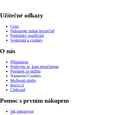
Užitečné odkazy
Cena
Nakupujte online bezpečně
Podmínky používání
Soukromí a cookies
O nás
Přístupnost
Podívejte se, kam doručujeme
Poplatek za službu
Nastavení Cookies
Možnosti platby
itesco.cz
Clubcard
Pomoc s prvním nákupem
Jak nakupovat