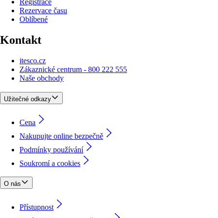
Registrace
Rezervace času
Oblíbené
Kontakt
itesco.cz
Zákaznické centrum - 800 222 555
Naše obchody
Užitečné odkazy
Cena
Nakupujte online bezpečně
Podmínky používání
Soukromí a cookies
O nás
Přístupnost