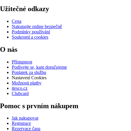
Užitečné odkazy
Cena
Nakupujte online bezpečně
Podmínky používání
Soukromí a cookies
O nás
Přístupnost
Podívejte se, kam doručujeme
Poplatek za službu
Nastavení Cookies
Možnosti platby
itesco.cz
Clubcard
Pomoc s prvním nákupem
Jak nakupovat
Registrace
Rezervace času