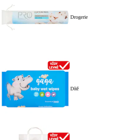
Drogerie
Dítě