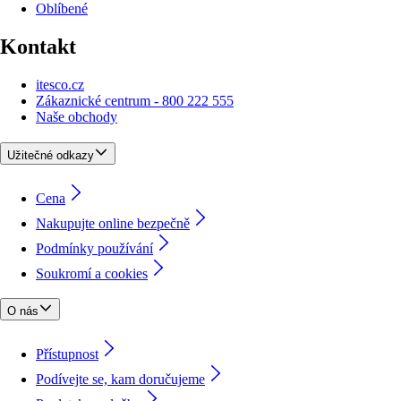
Oblíbené
Kontakt
itesco.cz
Zákaznické centrum - 800 222 555
Naše obchody
Užitečné odkazy
Cena
Nakupujte online bezpečně
Podmínky používání
Soukromí a cookies
O nás
Přístupnost
Podívejte se, kam doručujeme