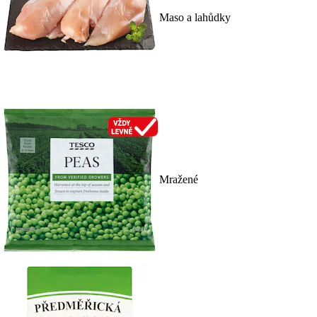
Maso a lahůdky
Mražené