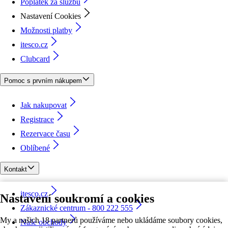
Poplatek za službu
Nastavení Cookies
Možnosti platby
itesco.cz
Clubcard
Pomoc s prvním nákupem
Jak nakupovat
Registrace
Rezervace času
Oblíbené
Kontakt
itesco.cz
Nastavení soukromí a cookies
Zákaznické centrum - 800 222 555
My a našich 18 partnerů používáme nebo ukládáme soubory cookies,
Naše obchody