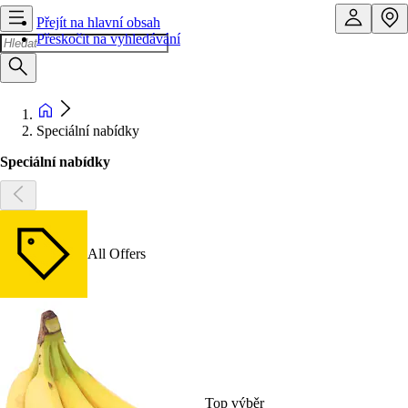
Přejít na hlavní obsah
Přeskočit na vyhledávání
Speciální nabídky
Speciální nabídky
All Offers
Top výběr