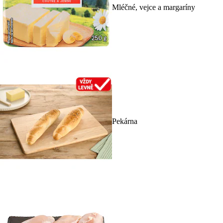
Mléčné, vejce a margaríny
Pekárna