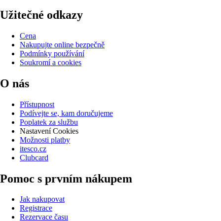
Užitečné odkazy
Cena
Nakupujte online bezpečně
Podmínky používání
Soukromí a cookies
O nás
Přístupnost
Podívejte se, kam doručujeme
Poplatek za službu
Nastavení Cookies
Možnosti platby
itesco.cz
Clubcard
Pomoc s prvním nákupem
Jak nakupovat
Registrace
Rezervace času