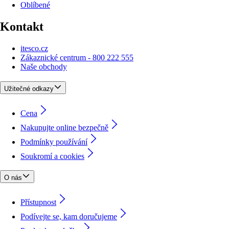
Oblíbené
Kontakt
itesco.cz
Zákaznické centrum - 800 222 555
Naše obchody
Užitečné odkazy
Cena
Nakupujte online bezpečně
Podmínky používání
Soukromí a cookies
O nás
Přístupnost
Podívejte se, kam doručujeme