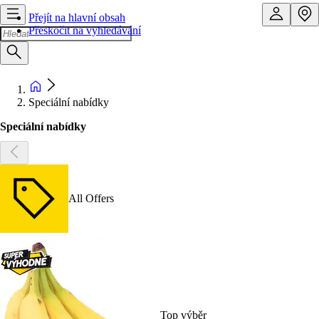
Přejít na hlavní obsah
Přeskočit na vyhledávání
Speciální nabídky
Speciální nabídky
All Offers
Top výběr