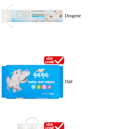
Drogerie
Dítě