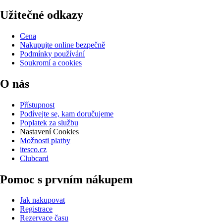
Užitečné odkazy
Cena
Nakupujte online bezpečně
Podmínky používání
Soukromí a cookies
O nás
Přístupnost
Podívejte se, kam doručujeme
Poplatek za službu
Nastavení Cookies
Možnosti platby
itesco.cz
Clubcard
Pomoc s prvním nákupem
Jak nakupovat
Registrace
Rezervace času