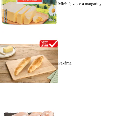
Mléčné, vejce a margaríny
Pekárna