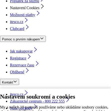
Poplatek za službu
Nastavení Cookies
Možnosti platby
itesco.cz
Clubcard
Pomoc s prvním nákupem
Jak nakupovat
Registrace
Rezervace času
Oblíbené
Kontakt
itesco.cz
Nastavení soukromí a cookies
Zákaznické centrum - 800 222 555
My a našich 18 partnerů používáme nebo ukládáme soubory cookies,
Naše obchody