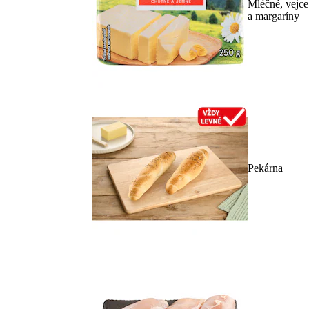
Mléčné, vejce
a margaríny
Pekárna