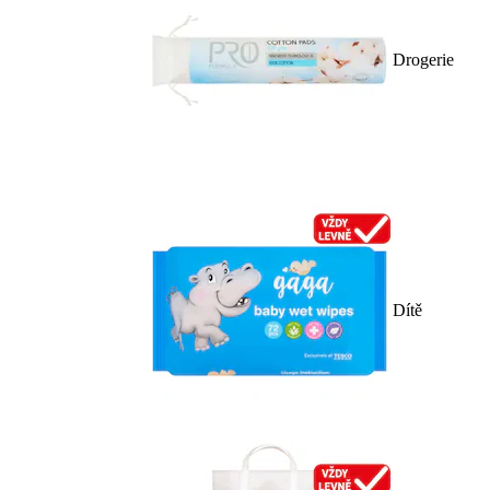
Drogerie
Dítě