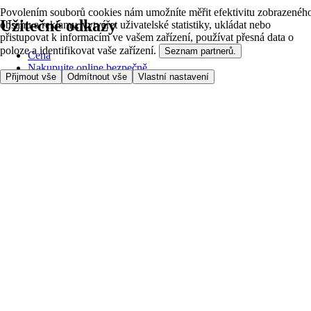
Povolením souborů cookies nám umožníte měřit efektivitu zobrazenéh
Užitečné odkazy
obsahu a reklamy, vytvářet uživatelské statistiky, ukládat nebo
přistupovat k informacím ve vašem zařízení, používat přesná data o
poloze a identifikovat vaše zařízení.
Seznam partnerů.
Cena
Nakupujte online bezpečně
Přijmout vše
Odmítnout vše
Vlastní nastavení
Podmínky používání
Soukromí a cookies
O nás
Přístupnost
Podívejte se, kam doručujeme
Poplatek za službu
Nastavení Cookies
Možnosti platby
itesco.cz
Clubcard
Pomoc s prvním nákupem
Jak nakupovat
Registrace
Rezervace času