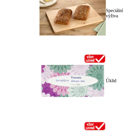
Speciální
výživa
Úklid