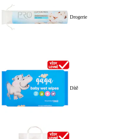
Drogerie
Dítě