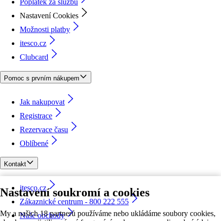
Poplatek za službu
Nastavení Cookies
Možnosti platby
itesco.cz
Clubcard
Pomoc s prvním nákupem
Jak nakupovat
Registrace
Rezervace času
Oblíbené
Kontakt
itesco.cz
Nastavení soukromí a cookies
Zákaznické centrum - 800 222 555
My a našich 18 partnerů používáme nebo ukládáme soubory cookies,
Naše obchody