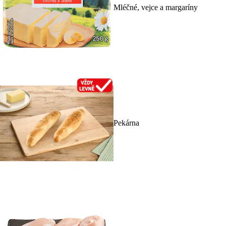
Mléčné, vejce a margaríny
Pekárna