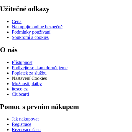
Užitečné odkazy
Cena
Nakupujte online bezpečně
Podmínky používání
Soukromí a cookies
O nás
Přístupnost
Podívejte se, kam doručujeme
Poplatek za službu
Nastavení Cookies
Možnosti platby
itesco.cz
Clubcard
Pomoc s prvním nákupem
Jak nakupovat
Registrace
Rezervace času