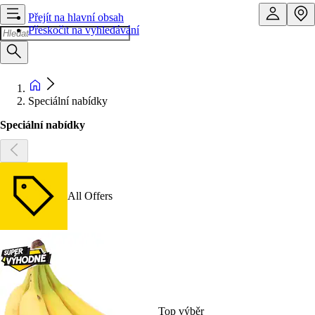
Přejít na hlavní obsah
Přeskočit na vyhledávání
Speciální nabídky
Speciální nabídky
All Offers
Top výběr