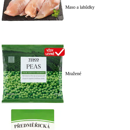
Maso a lahůdky
Mražené