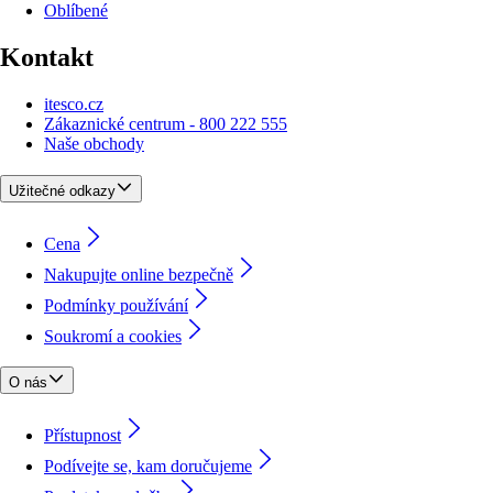
Oblíbené
Kontakt
itesco.cz
Zákaznické centrum - 800 222 555
Naše obchody
Užitečné odkazy
Cena
Nakupujte online bezpečně
Podmínky používání
Soukromí a cookies
O nás
Přístupnost
Podívejte se, kam doručujeme