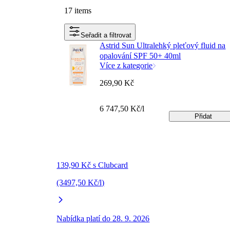
17 items
Seřadit a filtrovat
Astrid Sun Ultralehký pleťový fluid na
opalování SPF 50+ 40ml
Více z kategorie
269,90 Kč
6 747,50 Kč/l
Přidat
139,90 Kč s Clubcard
(3497,50 Kč/l)
Nabídka platí do 28. 9. 2026