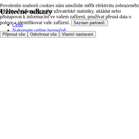
Povolením souborů cookies nám umožníte měřit efektivitu zobrazenéh
Užitečné odkazy
obsahu a reklamy, vytvářet uživatelské statistiky, ukládat nebo
přistupovat k informacím ve vašem zařízení, používat přesná data o
poloze a identifikovat vaše zařízení.
Seznam partnerů.
Cena
Nakupujte online bezpečně
Přijmout vše
Odmítnout vše
Vlastní nastavení
Podmínky používání
Soukromí a cookies
O nás
Přístupnost
Podívejte se, kam doručujeme
Poplatek za službu
Nastavení Cookies
Možnosti platby
itesco.cz
Clubcard
Pomoc s prvním nákupem
Jak nakupovat
Registrace
Rezervace času