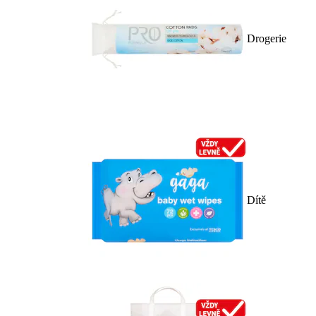
Drogerie
Dítě