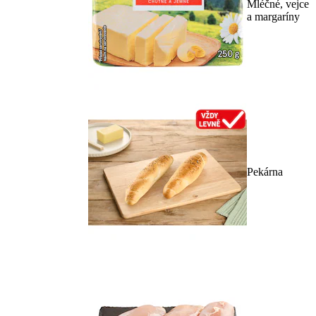
Mléčné, vejce
a margaríny
Pekárna