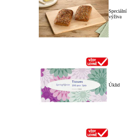
Speciální
výživa
Úklid