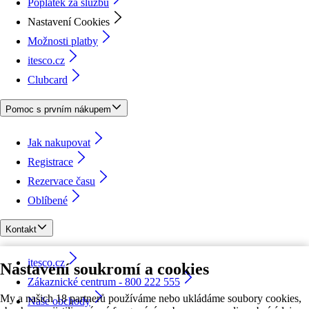
Poplatek za službu
Nastavení Cookies
Možnosti platby
itesco.cz
Clubcard
Pomoc s prvním nákupem
Jak nakupovat
Registrace
Rezervace času
Oblíbené
Kontakt
itesco.cz
Nastavení soukromí a cookies
Zákaznické centrum - 800 222 555
My a našich 18 partnerů používáme nebo ukládáme soubory cookies,
Naše obchody