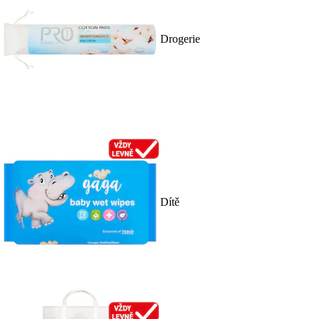
Drogerie
Dítě