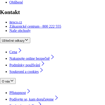
Oblíbené
Kontakt
itesco.cz
Zákaznické centrum - 800 222 555
Naše obchody
Užitečné odkazy
Cena
Nakupujte online bezpečně
Podmínky používání
Soukromí a cookies
O nás
Přístupnost
Podívejte se, kam doručujeme