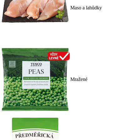
Maso a lahůdky
Mražené