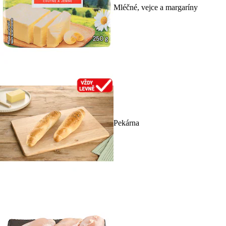
Mléčné, vejce a margaríny
Pekárna