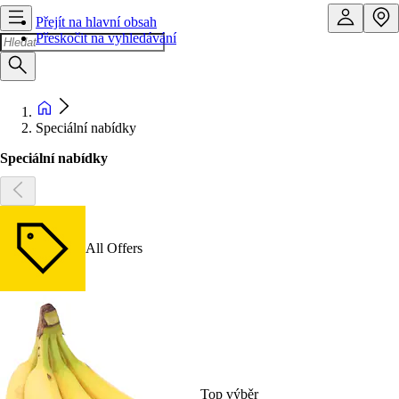
Přejít na hlavní obsah
Přeskočit na vyhledávání
Speciální nabídky
Speciální nabídky
All Offers
Top výběr