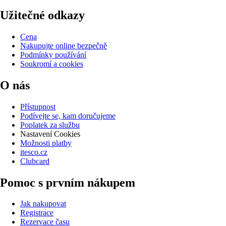
Užitečné odkazy
Cena
Nakupujte online bezpečně
Podmínky používání
Soukromí a cookies
O nás
Přístupnost
Podívejte se, kam doručujeme
Poplatek za službu
Nastavení Cookies
Možnosti platby
itesco.cz
Clubcard
Pomoc s prvním nákupem
Jak nakupovat
Registrace
Rezervace času