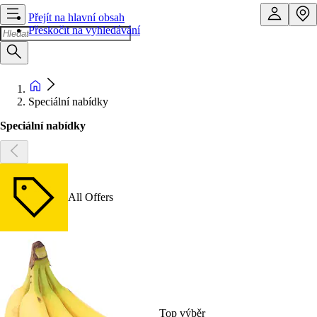
Přejít na hlavní obsah
Přeskočit na vyhledávání
Speciální nabídky
Speciální nabídky
All Offers
Top výběr