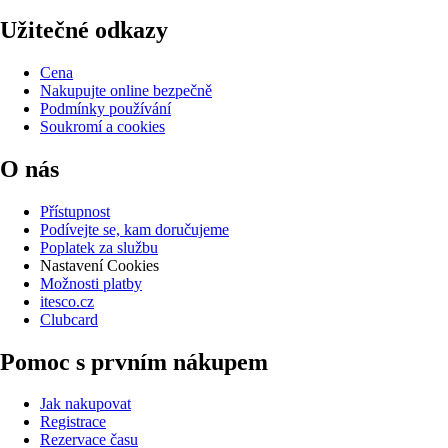
Užitečné odkazy
Cena
Nakupujte online bezpečně
Podmínky používání
Soukromí a cookies
O nás
Přístupnost
Podívejte se, kam doručujeme
Poplatek za službu
Nastavení Cookies
Možnosti platby
itesco.cz
Clubcard
Pomoc s prvním nákupem
Jak nakupovat
Registrace
Rezervace času