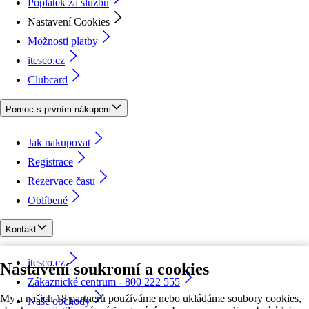
Poplatek za službu
Nastavení Cookies
Možnosti platby
itesco.cz
Clubcard
Pomoc s prvním nákupem
Jak nakupovat
Registrace
Rezervace času
Oblíbené
Kontakt
itesco.cz
Nastavení soukromí a cookies
Zákaznické centrum - 800 222 555
My a našich 18 partnerů používáme nebo ukládáme soubory cookies,
Naše obchody