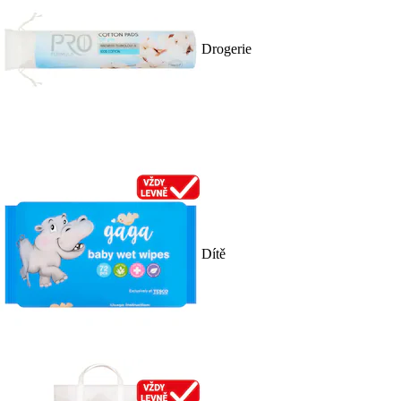
Drogerie
Dítě