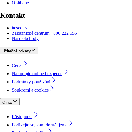
Oblíbené
Kontakt
itesco.cz
Zákaznické centrum - 800 222 555
Naše obchody
Užitečné odkazy
Cena
Nakupujte online bezpečně
Podmínky používání
Soukromí a cookies
O nás
Přístupnost
Podívejte se, kam doručujeme