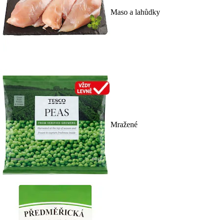
Maso a lahůdky
Mražené