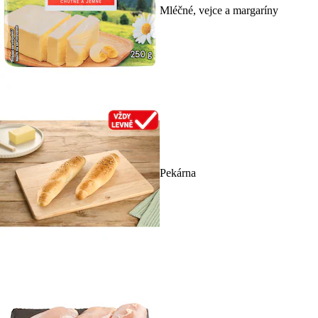
Mléčné, vejce a margaríny
Pekárna