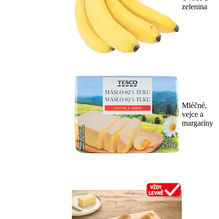
zelenina
Mléčné,
vejce a
margaríny