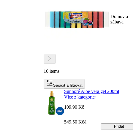
Domov a
zábava
16 items
Seřadit a filtrovat
Sunnoré Aloe vera gel 200ml
Více z kategorie
109,90 Kč
549,50 Kč/l
Přidat