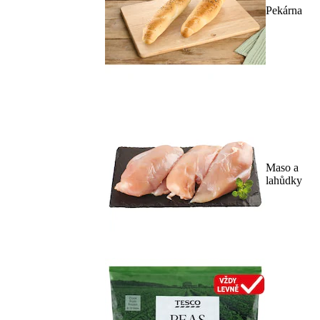
Pekárna
Maso a
lahůdky