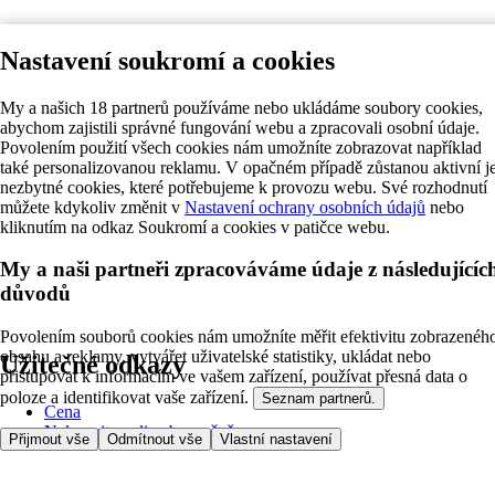
Nastavení soukromí a cookies
My a našich 18 partnerů používáme nebo ukládáme soubory cookies,
abychom zajistili správné fungování webu a zpracovali osobní údaje.
Povolením použití všech cookies nám umožníte zobrazovat například
také personalizovanou reklamu. V opačném případě zůstanou aktivní j
nezbytné cookies, které potřebujeme k provozu webu. Své rozhodnutí
můžete kdykoliv změnit v
Nastavení ochrany osobních údajů
nebo
kliknutím na odkaz Soukromí a cookies v patičce webu.
My a naši partneři zpracováváme údaje z následujícíc
důvodů
Povolením souborů cookies nám umožníte měřit efektivitu zobrazenéh
obsahu a reklamy, vytvářet uživatelské statistiky, ukládat nebo
Užitečné odkazy
přistupovat k informacím ve vašem zařízení, používat přesná data o
poloze a identifikovat vaše zařízení.
Seznam partnerů.
Cena
Nakupujte online bezpečně
Přijmout vše
Odmítnout vše
Vlastní nastavení
Podmínky používání
Soukromí a cookies