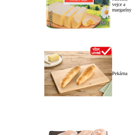
vejce a
margaríny
Pekárna