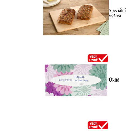
Speciální
výživa
Úklid