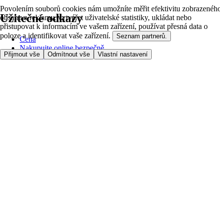
Povolením souborů cookies nám umožníte měřit efektivitu zobrazenéh
Užitečné odkazy
obsahu a reklamy, vytvářet uživatelské statistiky, ukládat nebo
přistupovat k informacím ve vašem zařízení, používat přesná data o
poloze a identifikovat vaše zařízení.
Seznam partnerů.
Cena
Nakupujte online bezpečně
Přijmout vše
Odmítnout vše
Vlastní nastavení
Podmínky používání
Soukromí a cookies
O nás
Přístupnost
Podívejte se, kam doručujeme
Poplatek za službu
Nastavení Cookies
Možnosti platby
itesco.cz
Clubcard
Pomoc s prvním nákupem
Jak nakupovat
Registrace
Rezervace času