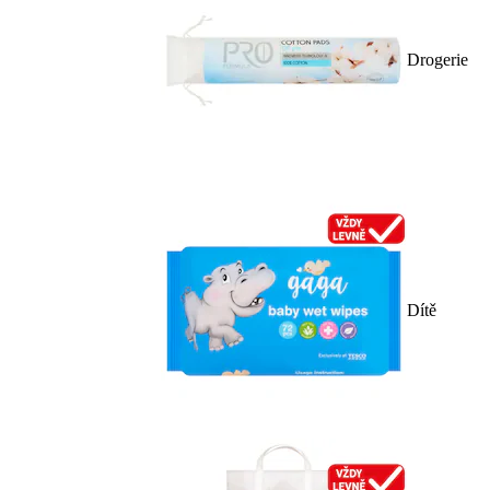
Drogerie
Dítě