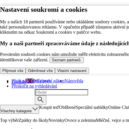
Nastavení soukromí a cookies
My a našich 18 partnerů používáme nebo ukládáme soubory cookies, ab
také personalizovanou reklamu. V opačném případě zůstanou aktivní j
kliknutím na odkaz Soukromí a cookies v patičce webu.
My a naši partneři zpracováváme údaje z následující
Povolením souborů cookies nám umožníte měřit efektivitu zobrazeného o
identifikovat vaše zařízení.
Seznam partnerů.
Přijmout vše
Odmítnout vše
Vlastní nastavení
Přejít na hlavní obsah
Můj první nákup
Nápověda
English
Přeskočit na vyhledávání
Koupit teď
Oblíbené
Speciální nabídky
Online Clu
Všechny kategorie
Top výběr
Zpátky do školy
Novinky
Ovoce a zelenina
Mléčné, vejce a m