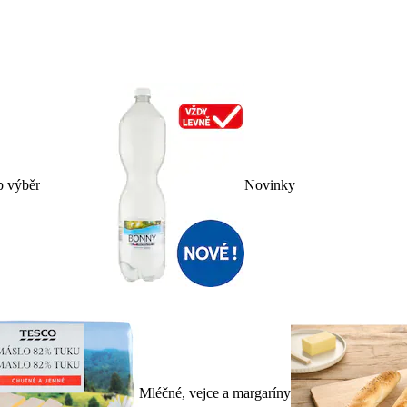
p výběr
Novinky
Mléčné, vejce a margaríny