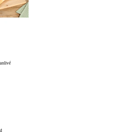
anlivé
d