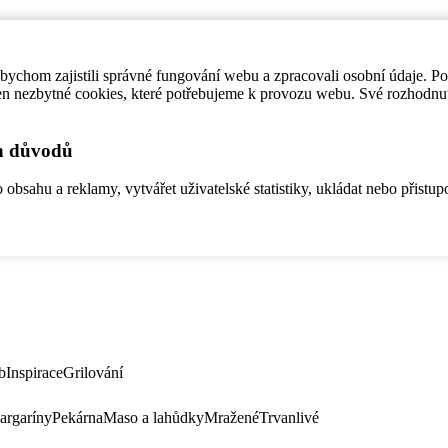
ychom zajistili správné fungování webu a zpracovali osobní údaje. P
en nezbytné cookies, které potřebujeme k provozu webu. Své rozhodnu
ch důvodů
bsahu a reklamy, vytvářet uživatelské statistiky, ukládat nebo přistup
b
Inspirace
Grilování
argaríny
Pekárna
Maso a lahůdky
Mražené
Trvanlivé