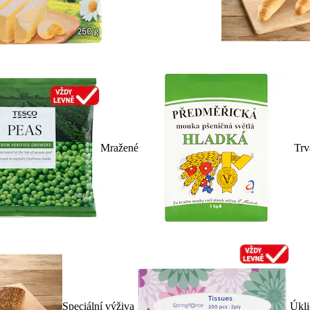
Mražené
Trv
Speciální výživa
Úkli