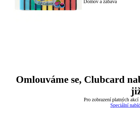
Domov a zábava
Omlouváme se, Clubcard nabíd
ji
Pro zobrazení platných akcí 
Speciální nabí