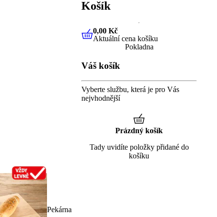
Košík
0,00 Kč
Aktuální cena košíku
0,00 Kč
Aktuální cena košíku
Pokladna
Váš košík
Vyberte službu, která je pro Vás
nejvhodnější
Prázdný košík
Tady uvidíte položky přidané do
košíku
Pekárna