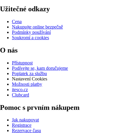
Užitečné odkazy
Cena
Nakupujte online bezpečně
Podmínky používání
Soukromí a cookies
O nás
Přístupnost
Podívejte se, kam doručujeme
Poplatek za službu
Nastavení Cookies
Možnosti platby
itesco.cz
Clubcard
Pomoc s prvním nákupem
Jak nakupovat
Registrace
Rezervace času