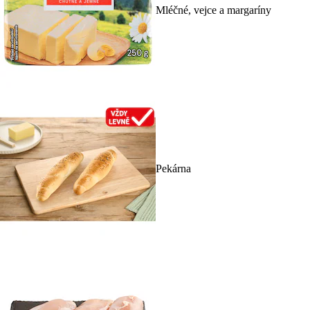
Mléčné, vejce a margaríny
Pekárna