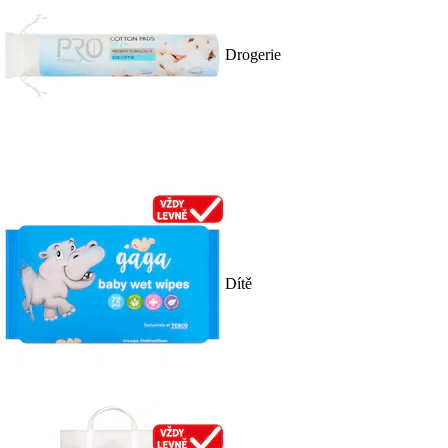
Drogerie
Dítě