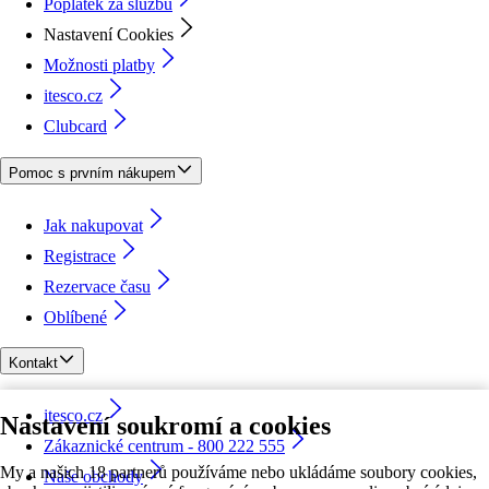
Poplatek za službu
Nastavení Cookies
Možnosti platby
itesco.cz
Clubcard
Pomoc s prvním nákupem
Jak nakupovat
Registrace
Rezervace času
Oblíbené
Kontakt
itesco.cz
Nastavení soukromí a cookies
Zákaznické centrum - 800 222 555
My a našich 18 partnerů používáme nebo ukládáme soubory cookies,
Naše obchody