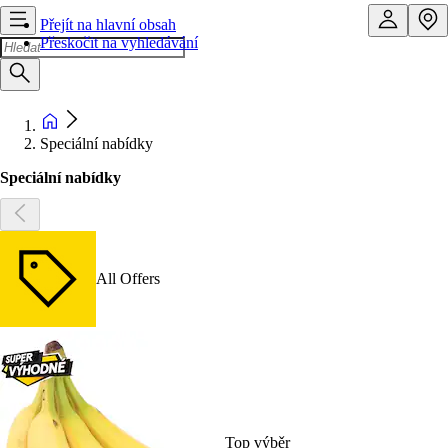
Přejít na hlavní obsah
Přeskočit na vyhledávání
Speciální nabídky
Speciální nabídky
All Offers
Top výběr