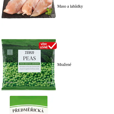
Maso a lahůdky
Mražené