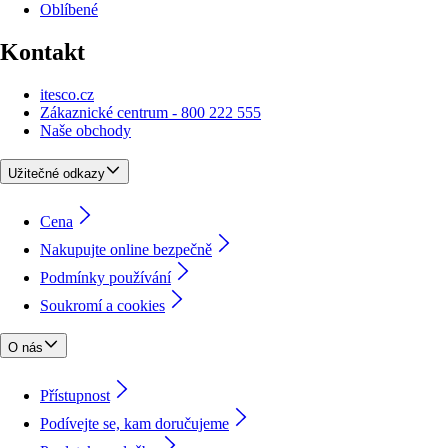
Oblíbené
Kontakt
itesco.cz
Zákaznické centrum - 800 222 555
Naše obchody
Užitečné odkazy
Cena
Nakupujte online bezpečně
Podmínky používání
Soukromí a cookies
O nás
Přístupnost
Podívejte se, kam doručujeme