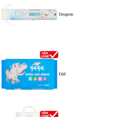
Drogerie
Dítě