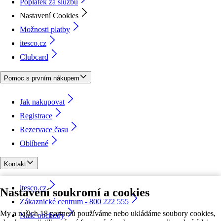
Poplatek za službu
Nastavení Cookies
Možnosti platby
itesco.cz
Clubcard
Pomoc s prvním nákupem
Jak nakupovat
Registrace
Rezervace času
Oblíbené
Kontakt
itesco.cz
Nastavení soukromí a cookies
Zákaznické centrum - 800 222 555
My a našich 18 partnerů používáme nebo ukládáme soubory cookies,
Naše obchody