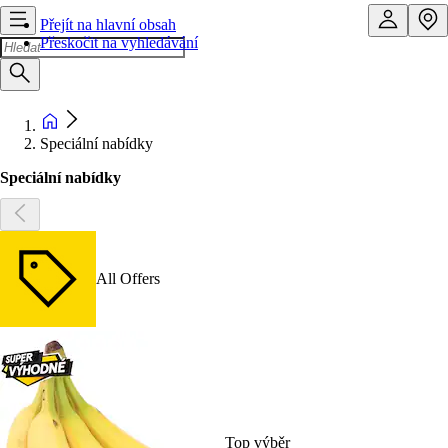
Přejít na hlavní obsah
Přeskočit na vyhledávání
Speciální nabídky
Speciální nabídky
All Offers
Top výběr