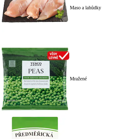
Maso a lahůdky
Mražené