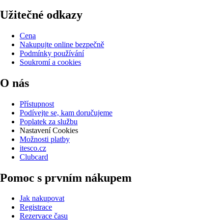
Užitečné odkazy
Cena
Nakupujte online bezpečně
Podmínky používání
Soukromí a cookies
O nás
Přístupnost
Podívejte se, kam doručujeme
Poplatek za službu
Nastavení Cookies
Možnosti platby
itesco.cz
Clubcard
Pomoc s prvním nákupem
Jak nakupovat
Registrace
Rezervace času