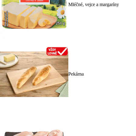
Mléčné, vejce a margaríny
Pekárna