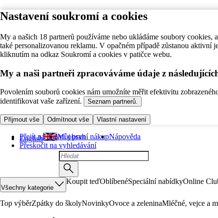
Nastavení soukromí a cookies
My a našich 18 partnerů používáme nebo ukládáme soubory cookies, ab
také personalizovanou reklamu. V opačném případě zůstanou aktivní j
kliknutím na odkaz Soukromí a cookies v patičce webu.
My a naši partneři zpracováváme údaje z následující
Povolením souborů cookies nám umožníte měřit efektivitu zobrazeného o
identifikovat vaše zařízení.
Seznam partnerů.
Přijmout vše
Odmítnout vše
Vlastní nastavení
Přejít na hlavní obsah
Můj první nákup
Nápověda
English
Přeskočit na vyhledávání
Koupit teď
Oblíbené
Speciální nabídky
Online Clu
Všechny kategorie
Top výběr
Zpátky do školy
Novinky
Ovoce a zelenina
Mléčné, vejce a m