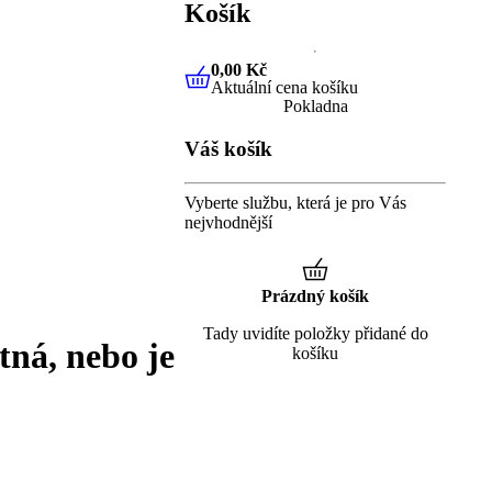
Košík
0,00 Kč
Aktuální cena košíku
0,00 Kč
Aktuální cena košíku
Pokladna
Váš košík
Vyberte službu, která je pro Vás
nejvhodnější
Prázdný košík
Tady uvidíte položky přidané do
tná, nebo je
košíku