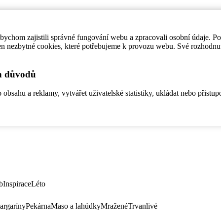
ychom zajistili správné fungování webu a zpracovali osobní údaje. P
en nezbytné cookies, které potřebujeme k provozu webu. Své rozhodnu
ch důvodů
bsahu a reklamy, vytvářet uživatelské statistiky, ukládat nebo přistup
b
Inspirace
Léto
argaríny
Pekárna
Maso a lahůdky
Mražené
Trvanlivé