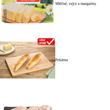
Mléčné, vejce a margaríny
Pekárna