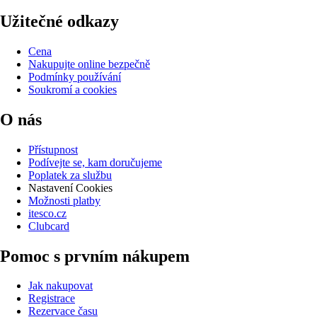
Užitečné odkazy
Cena
Nakupujte online bezpečně
Podmínky používání
Soukromí a cookies
O nás
Přístupnost
Podívejte se, kam doručujeme
Poplatek za službu
Nastavení Cookies
Možnosti platby
itesco.cz
Clubcard
Pomoc s prvním nákupem
Jak nakupovat
Registrace
Rezervace času