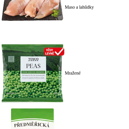
Maso a lahůdky
Mražené