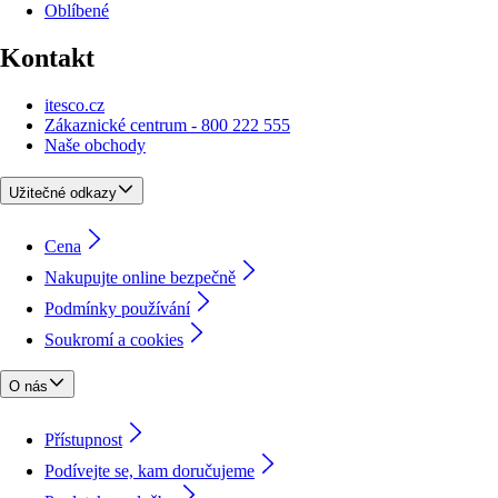
Oblíbené
Kontakt
itesco.cz
Zákaznické centrum - 800 222 555
Naše obchody
Užitečné odkazy
Cena
Nakupujte online bezpečně
Podmínky používání
Soukromí a cookies
O nás
Přístupnost
Podívejte se, kam doručujeme