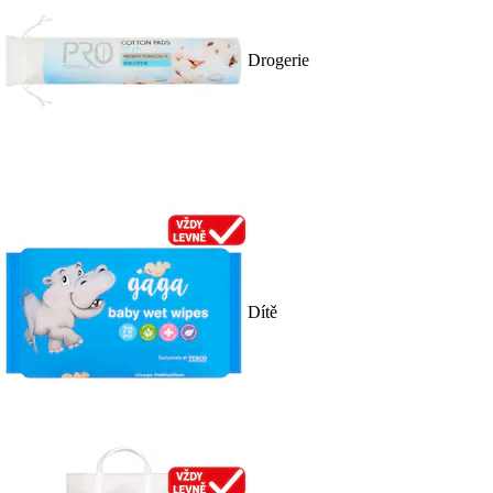
Drogerie
Dítě