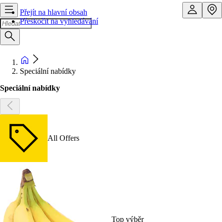
Přejít na hlavní obsah
Přeskočit na vyhledávání
Speciální nabídky
Speciální nabídky
All Offers
Top výběr