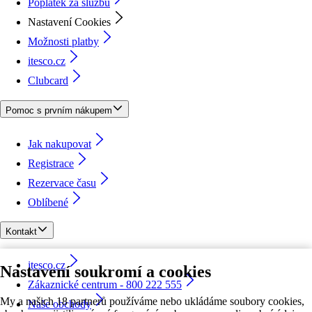
Poplatek za službu
Nastavení Cookies
Možnosti platby
itesco.cz
Clubcard
Pomoc s prvním nákupem
Jak nakupovat
Registrace
Rezervace času
Oblíbené
Kontakt
itesco.cz
Nastavení soukromí a cookies
Zákaznické centrum - 800 222 555
My a našich 18 partnerů používáme nebo ukládáme soubory cookies,
Naše obchody