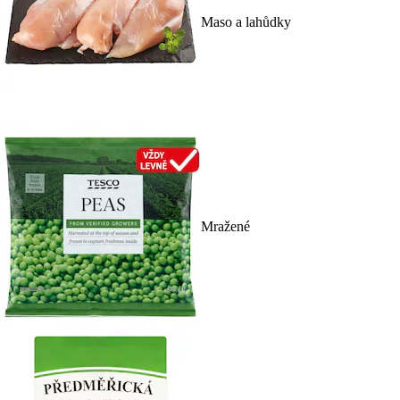
Maso a lahůdky
Mražené