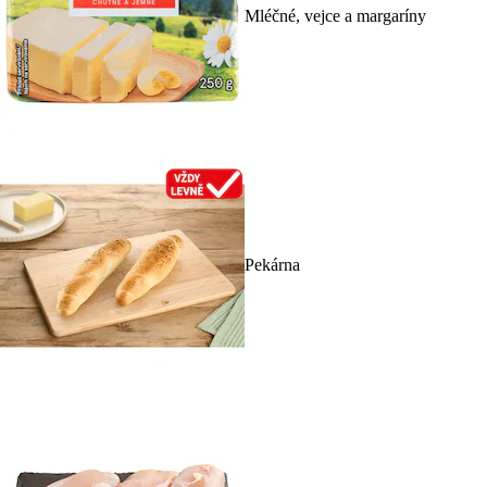
Mléčné, vejce a margaríny
Pekárna