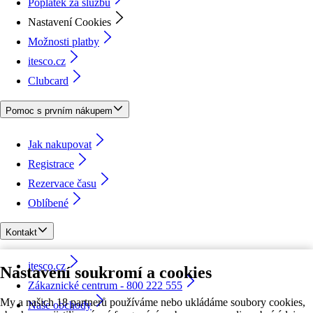
Poplatek za službu
Nastavení Cookies
Možnosti platby
itesco.cz
Clubcard
Pomoc s prvním nákupem
Jak nakupovat
Registrace
Rezervace času
Oblíbené
Kontakt
itesco.cz
Nastavení soukromí a cookies
Zákaznické centrum - 800 222 555
My a našich 18 partnerů používáme nebo ukládáme soubory cookies,
Naše obchody