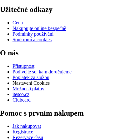
Užitečné odkazy
Cena
Nakupujte online bezpečně
Podmínky používání
Soukromí a cookies
O nás
Přístupnost
Podívejte se, kam doručujeme
Poplatek za službu
Nastavení Cookies
Možnosti platby
itesco.cz
Clubcard
Pomoc s prvním nákupem
Jak nakupovat
Registrace
Rezervace času