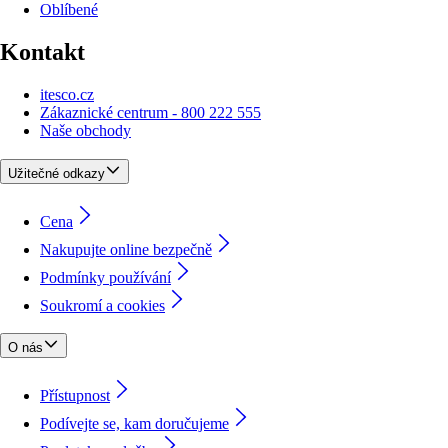
Oblíbené
Kontakt
itesco.cz
Zákaznické centrum - 800 222 555
Naše obchody
Užitečné odkazy
Cena
Nakupujte online bezpečně
Podmínky používání
Soukromí a cookies
O nás
Přístupnost
Podívejte se, kam doručujeme