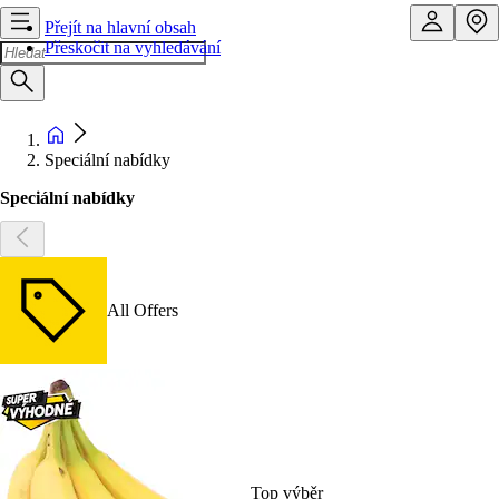
Přejít na hlavní obsah
Přeskočit na vyhledávání
Speciální nabídky
Speciální nabídky
All Offers
Top výběr