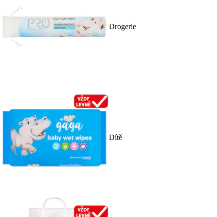
Drogerie
Dítě