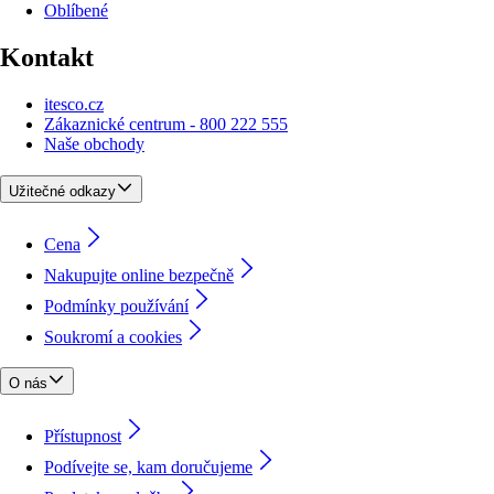
Oblíbené
Kontakt
itesco.cz
Zákaznické centrum - 800 222 555
Naše obchody
Užitečné odkazy
Cena
Nakupujte online bezpečně
Podmínky používání
Soukromí a cookies
O nás
Přístupnost
Podívejte se, kam doručujeme