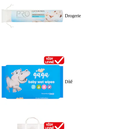
Drogerie
Dítě