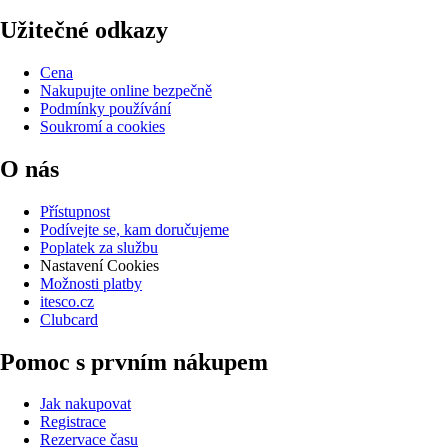
Užitečné odkazy
Cena
Nakupujte online bezpečně
Podmínky používání
Soukromí a cookies
O nás
Přístupnost
Podívejte se, kam doručujeme
Poplatek za službu
Nastavení Cookies
Možnosti platby
itesco.cz
Clubcard
Pomoc s prvním nákupem
Jak nakupovat
Registrace
Rezervace času