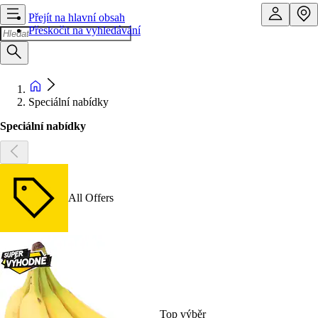
Přejít na hlavní obsah
Přeskočit na vyhledávání
Speciální nabídky
Speciální nabídky
All Offers
Top výběr