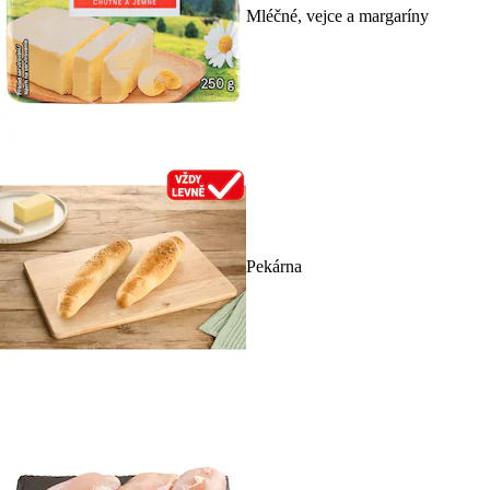
Mléčné, vejce a margaríny
Pekárna