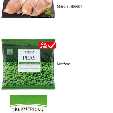
Maso a lahůdky
Mražené