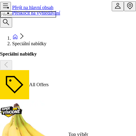
Přejít na hlavní obsah
Přeskočit na vyhledávání
Speciální nabídky
Speciální nabídky
All Offers
Top výběr