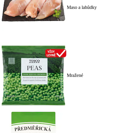
Maso a lahůdky
Mražené