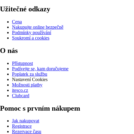
Užitečné odkazy
Cena
Nakupujte online bezpečně
Podmínky používání
Soukromí a cookies
O nás
Přístupnost
Podívejte se, kam doručujeme
Poplatek za službu
Nastavení Cookies
Možnosti platby
itesco.cz
Clubcard
Pomoc s prvním nákupem
Jak nakupovat
Registrace
Rezervace času