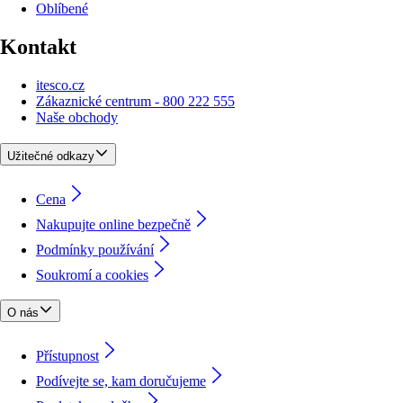
Oblíbené
Kontakt
itesco.cz
Zákaznické centrum - 800 222 555
Naše obchody
Užitečné odkazy
Cena
Nakupujte online bezpečně
Podmínky používání
Soukromí a cookies
O nás
Přístupnost
Podívejte se, kam doručujeme