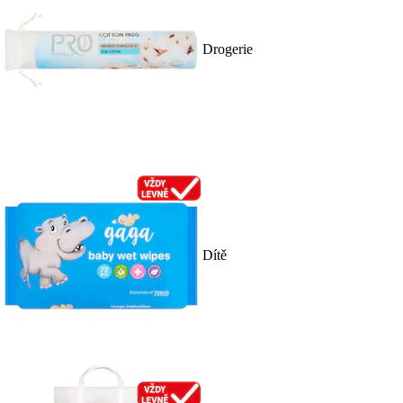
Drogerie
Dítě