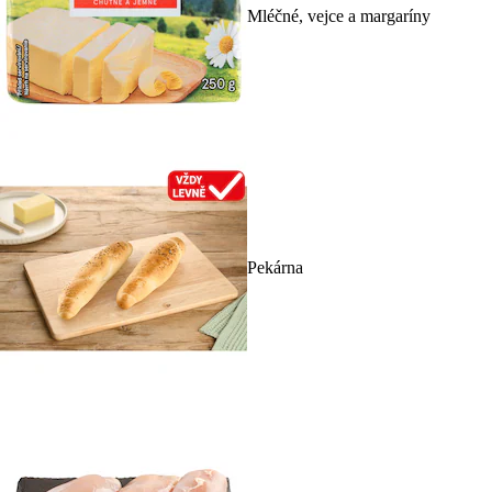
Mléčné, vejce a margaríny
Pekárna