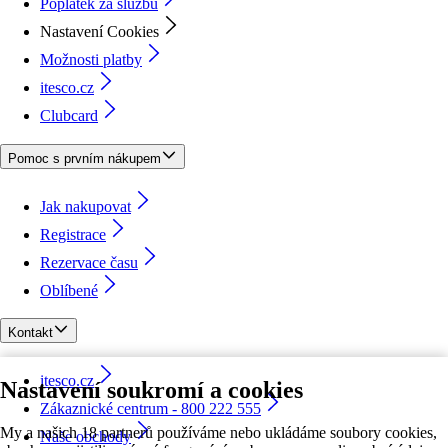
Poplatek za službu
Nastavení Cookies
Možnosti platby
itesco.cz
Clubcard
Pomoc s prvním nákupem
Jak nakupovat
Registrace
Rezervace času
Oblíbené
Kontakt
itesco.cz
Nastavení soukromí a cookies
Zákaznické centrum - 800 222 555
My a našich 18 partnerů používáme nebo ukládáme soubory cookies,
Naše obchody