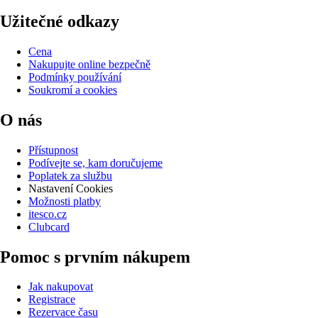
Užitečné odkazy
Cena
Nakupujte online bezpečně
Podmínky používání
Soukromí a cookies
O nás
Přístupnost
Podívejte se, kam doručujeme
Poplatek za službu
Nastavení Cookies
Možnosti platby
itesco.cz
Clubcard
Pomoc s prvním nákupem
Jak nakupovat
Registrace
Rezervace času