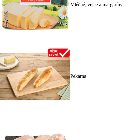
Mléčné, vejce a margaríny
Pekárna