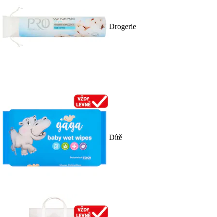
Drogerie
Dítě