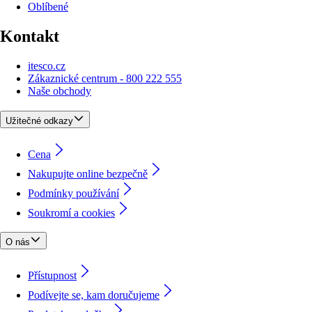
Oblíbené
Kontakt
itesco.cz
Zákaznické centrum - 800 222 555
Naše obchody
Užitečné odkazy
Cena
Nakupujte online bezpečně
Podmínky používání
Soukromí a cookies
O nás
Přístupnost
Podívejte se, kam doručujeme