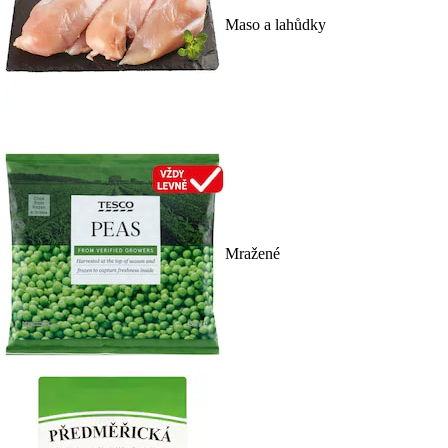
Maso a lahůdky
Mražené