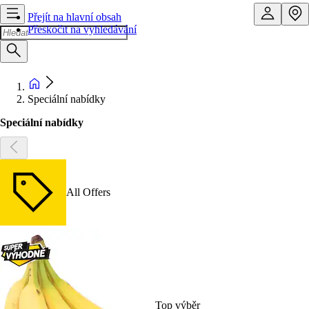
Přejít na hlavní obsah
Přeskočit na vyhledávání
Speciální nabídky
Speciální nabídky
All Offers
Top výběr