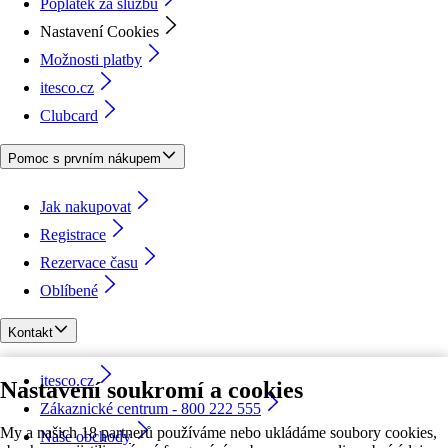
Poplatek za službu
Nastavení Cookies
Možnosti platby
itesco.cz
Clubcard
Pomoc s prvním nákupem
Jak nakupovat
Registrace
Rezervace času
Oblíbené
Kontakt
itesco.cz
Nastavení soukromí a cookies
Zákaznické centrum - 800 222 555
My a našich 18 partnerů používáme nebo ukládáme soubory cookies,
Naše obchody