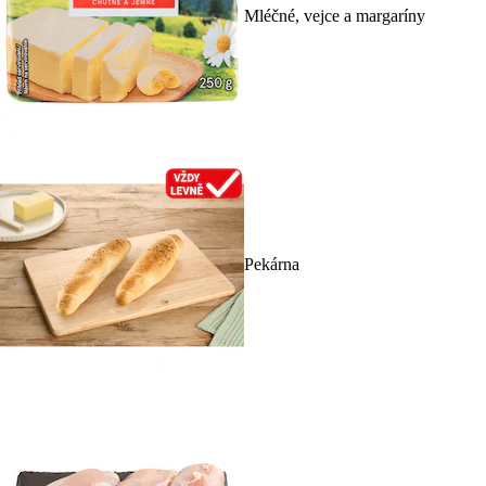
Mléčné, vejce a margaríny
Pekárna