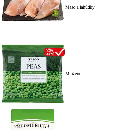
Maso a lahůdky
Mražené