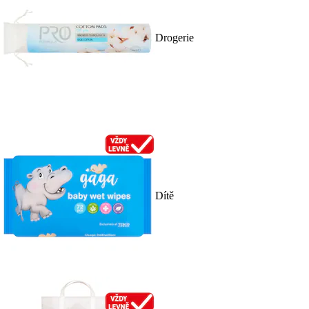
Drogerie
Dítě