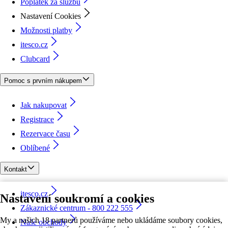
Poplatek za službu
Nastavení Cookies
Možnosti platby
itesco.cz
Clubcard
Pomoc s prvním nákupem
Jak nakupovat
Registrace
Rezervace času
Oblíbené
Kontakt
itesco.cz
Nastavení soukromí a cookies
Zákaznické centrum - 800 222 555
My a našich 18 partnerů používáme nebo ukládáme soubory cookies,
Naše obchody