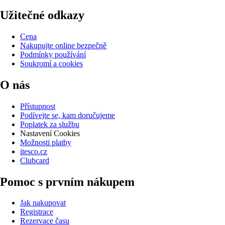
Užitečné odkazy
Cena
Nakupujte online bezpečně
Podmínky používání
Soukromí a cookies
O nás
Přístupnost
Podívejte se, kam doručujeme
Poplatek za službu
Nastavení Cookies
Možnosti platby
itesco.cz
Clubcard
Pomoc s prvním nákupem
Jak nakupovat
Registrace
Rezervace času