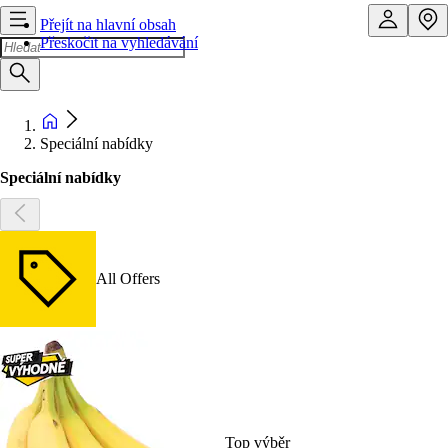
Přejít na hlavní obsah
Přeskočit na vyhledávání
Speciální nabídky
Speciální nabídky
All Offers
Top výběr