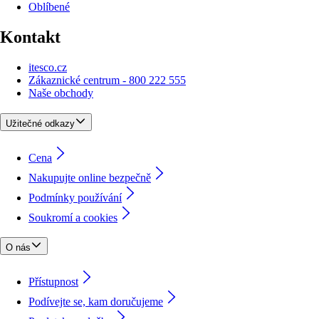
Oblíbené
Kontakt
itesco.cz
Zákaznické centrum - 800 222 555
Naše obchody
Užitečné odkazy
Cena
Nakupujte online bezpečně
Podmínky používání
Soukromí a cookies
O nás
Přístupnost
Podívejte se, kam doručujeme