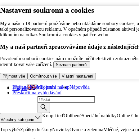
Nastavení soukromí a cookies
My a našich 18 partnerů používáme nebo ukládáme soubory cookies, ab
také personalizovanou reklamu. V opačném případě zůstanou aktivní j
kliknutím na odkaz Soukromí a cookies v patičce webu.
My a naši partneři zpracováváme údaje z následující
Povolením souborů cookies nám umožníte měřit efektivitu zobrazeného o
identifikovat vaše zařízení.
Seznam partnerů.
Přijmout vše
Odmítnout vše
Vlastní nastavení
Přejít na hlavní obsah
Můj první nákup
Nápověda
English
Přeskočit na vyhledávání
Koupit teď
Oblíbené
Speciální nabídky
Online Clu
Všechny kategorie
Top výběr
Zpátky do školy
Novinky
Ovoce a zelenina
Mléčné, vejce a m