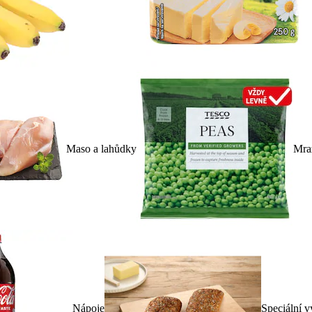
Maso a lahůdky
Mra
Nápoje
Speciální v