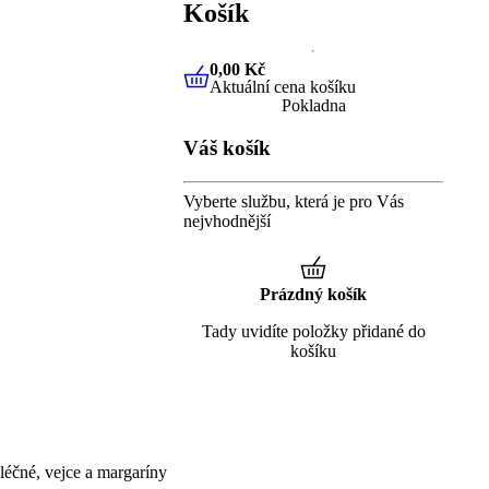
Košík
0,00 Kč
Aktuální cena košíku
0,00 Kč
Aktuální cena košíku
Pokladna
Váš košík
Vyberte službu, která je pro Vás
nejvhodnější
Prázdný košík
Tady uvidíte položky přidané do
košíku
éčné, vejce a margaríny