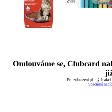
Zvíře
Omlouváme se, Clubcard nabíd
ji
Pro zobrazení platných akcí 
Speciální nabí