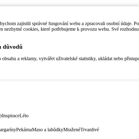
ychom zajistili správné fungování webu a zpracovali osobní údaje. P
en nezbytné cookies, které potřebujeme k provozu webu. Své rozhodnu
ch důvodů
bsahu a reklamy, vytvářet uživatelské statistiky, ukládat nebo přistup
b
Inspirace
Léto
argaríny
Pekárna
Maso a lahůdky
Mražené
Trvanlivé