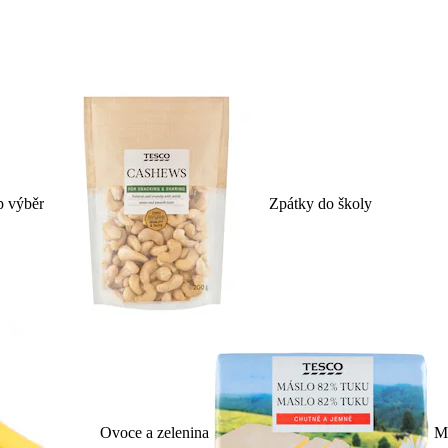
p výběr
Zpátky do školy
Ovoce a zelenina
Ml