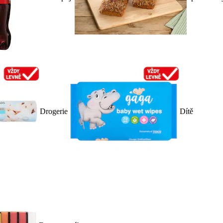
Drogerie
Dítě