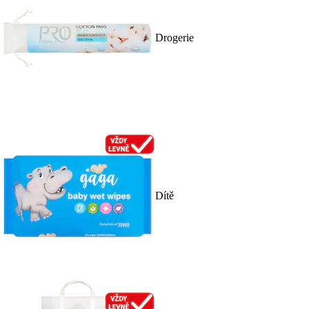
Drogerie
Dítě