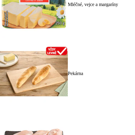
Mléčné, vejce a margaríny
Pekárna