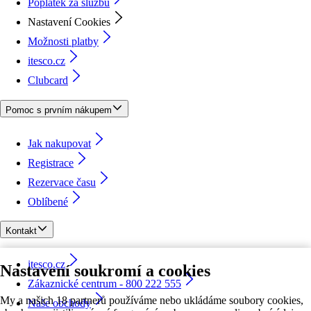
Poplatek za službu
Nastavení Cookies
Možnosti platby
itesco.cz
Clubcard
Pomoc s prvním nákupem
Jak nakupovat
Registrace
Rezervace času
Oblíbené
Kontakt
itesco.cz
Nastavení soukromí a cookies
Zákaznické centrum - 800 222 555
My a našich 18 partnerů používáme nebo ukládáme soubory cookies,
Naše obchody