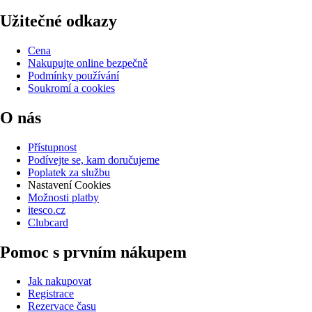
Užitečné odkazy
Cena
Nakupujte online bezpečně
Podmínky používání
Soukromí a cookies
O nás
Přístupnost
Podívejte se, kam doručujeme
Poplatek za službu
Nastavení Cookies
Možnosti platby
itesco.cz
Clubcard
Pomoc s prvním nákupem
Jak nakupovat
Registrace
Rezervace času