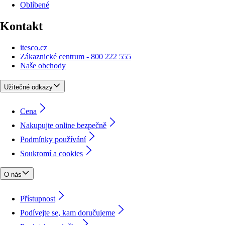
Oblíbené
Kontakt
itesco.cz
Zákaznické centrum - 800 222 555
Naše obchody
Užitečné odkazy
Cena
Nakupujte online bezpečně
Podmínky používání
Soukromí a cookies
O nás
Přístupnost
Podívejte se, kam doručujeme