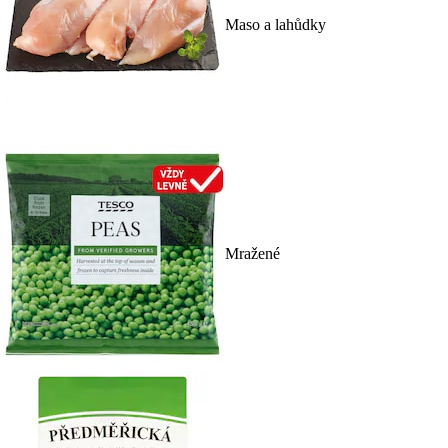
Maso a lahůdky
Mražené