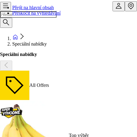
Přejít na hlavní obsah
Přeskočit na vyhledávání
Speciální nabídky
Speciální nabídky
All Offers
Top výběr