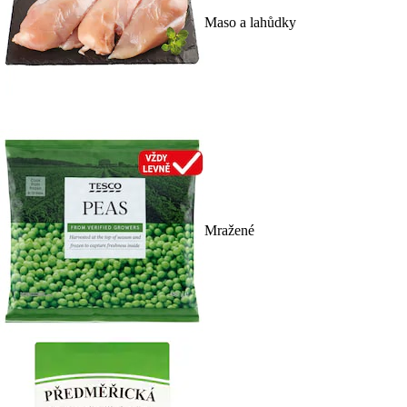
Maso a lahůdky
Mražené