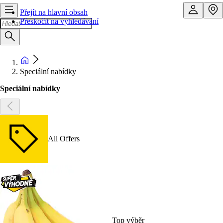
Přejít na hlavní obsah
Přeskočit na vyhledávání
Speciální nabídky
Speciální nabídky
All Offers
Top výběr