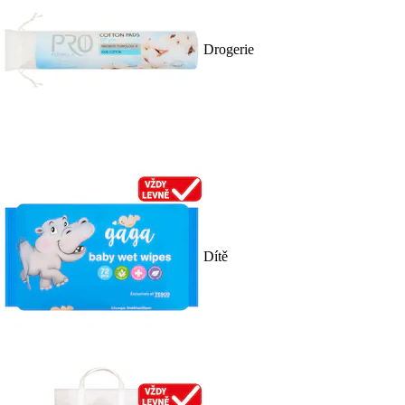
Drogerie
Dítě