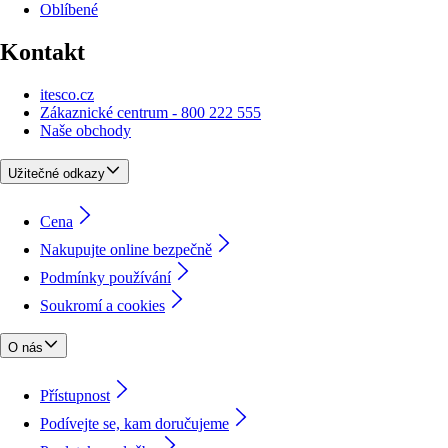
Oblíbené
Kontakt
itesco.cz
Zákaznické centrum - 800 222 555
Naše obchody
Užitečné odkazy
Cena
Nakupujte online bezpečně
Podmínky používání
Soukromí a cookies
O nás
Přístupnost
Podívejte se, kam doručujeme