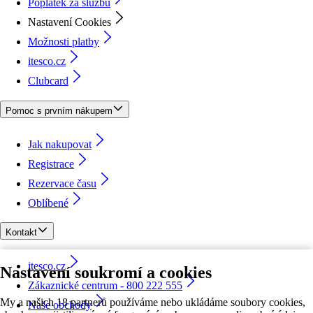
Poplatek za službu
Nastavení Cookies
Možnosti platby
itesco.cz
Clubcard
Pomoc s prvním nákupem
Jak nakupovat
Registrace
Rezervace času
Oblíbené
Kontakt
itesco.cz
Nastavení soukromí a cookies
Zákaznické centrum - 800 222 555
My a našich 18 partnerů používáme nebo ukládáme soubory cookies,
Naše obchody