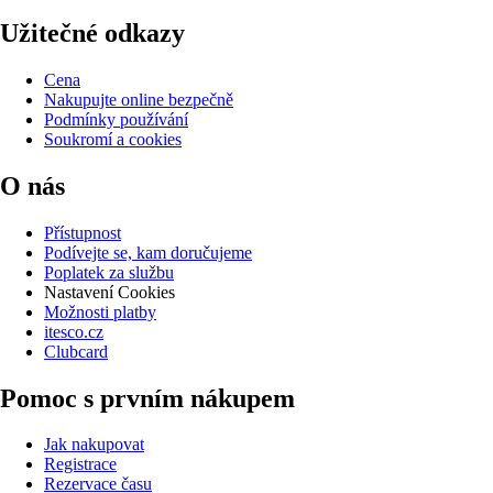
Užitečné odkazy
Cena
Nakupujte online bezpečně
Podmínky používání
Soukromí a cookies
O nás
Přístupnost
Podívejte se, kam doručujeme
Poplatek za službu
Nastavení Cookies
Možnosti platby
itesco.cz
Clubcard
Pomoc s prvním nákupem
Jak nakupovat
Registrace
Rezervace času