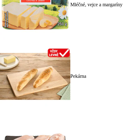
Mléčné, vejce a margaríny
Pekárna