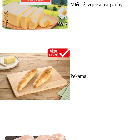
Mléčné, vejce a margaríny
Pekárna