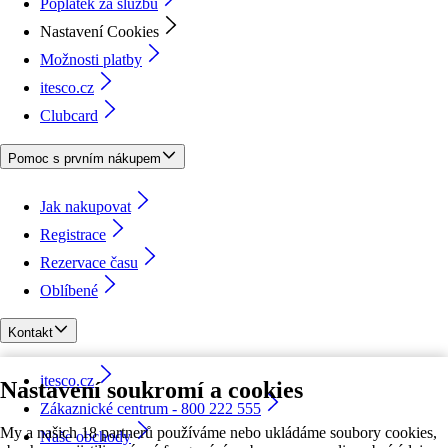
Poplatek za službu
Nastavení Cookies
Možnosti platby
itesco.cz
Clubcard
Pomoc s prvním nákupem
Jak nakupovat
Registrace
Rezervace času
Oblíbené
Kontakt
itesco.cz
Nastavení soukromí a cookies
Zákaznické centrum - 800 222 555
My a našich 18 partnerů používáme nebo ukládáme soubory cookies,
Naše obchody