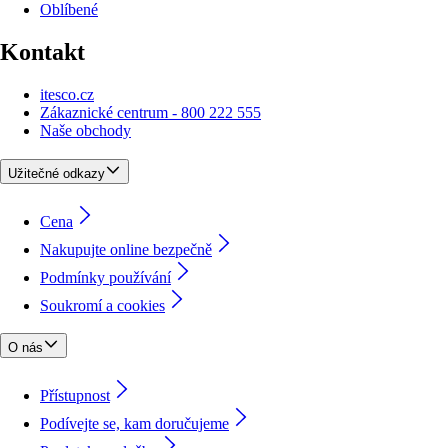
Oblíbené
Kontakt
itesco.cz
Zákaznické centrum - 800 222 555
Naše obchody
Užitečné odkazy
Cena
Nakupujte online bezpečně
Podmínky používání
Soukromí a cookies
O nás
Přístupnost
Podívejte se, kam doručujeme