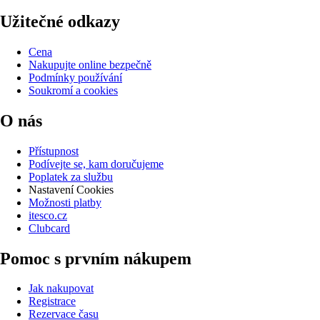
Užitečné odkazy
Cena
Nakupujte online bezpečně
Podmínky používání
Soukromí a cookies
O nás
Přístupnost
Podívejte se, kam doručujeme
Poplatek za službu
Nastavení Cookies
Možnosti platby
itesco.cz
Clubcard
Pomoc s prvním nákupem
Jak nakupovat
Registrace
Rezervace času