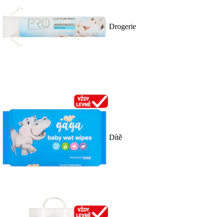
Drogerie
Dítě