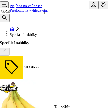
Přejít na hlavní obsah
Přeskočit na vyhledávání
Speciální nabídky
Speciální nabídky
All Offers
Top výběr