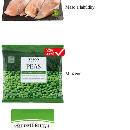
Maso a lahůdky
Mražené