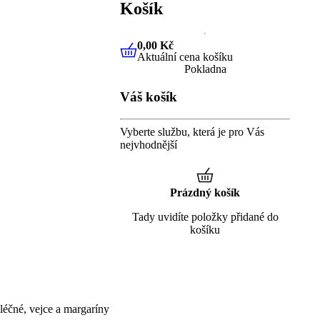
Košík
0,00 Kč
Aktuální cena košíku
0,00 Kč
Aktuální cena košíku
Pokladna
Váš košík
Vyberte službu, která je pro Vás
nejvhodnější
Prázdný košík
Tady uvidíte položky přidané do
košíku
éčné, vejce a margaríny