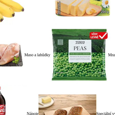
Maso a lahůdky
Mra
Nápoje
Speciální v