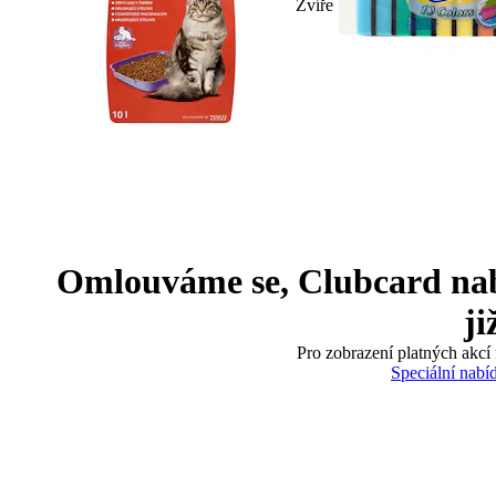
Zvíře
Omlouváme se, Clubcard nabíd
ji
Pro zobrazení platných akcí 
Speciální nabí