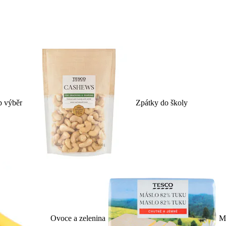
p výběr
Zpátky do školy
Ovoce a zelenina
Ml