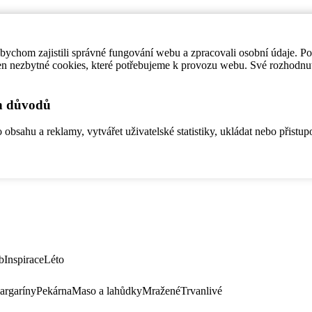
ychom zajistili správné fungování webu a zpracovali osobní údaje. P
en nezbytné cookies, které potřebujeme k provozu webu. Své rozhodnu
ch důvodů
bsahu a reklamy, vytvářet uživatelské statistiky, ukládat nebo přistup
b
Inspirace
Léto
argaríny
Pekárna
Maso a lahůdky
Mražené
Trvanlivé