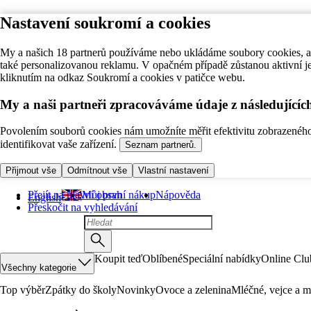
Nastavení soukromí a cookies
My a našich 18 partnerů používáme nebo ukládáme soubory cookies, ab
také personalizovanou reklamu. V opačném případě zůstanou aktivní j
kliknutím na odkaz Soukromí a cookies v patičce webu.
My a naši partneři zpracováváme údaje z následující
Povolením souborů cookies nám umožníte měřit efektivitu zobrazeného o
identifikovat vaše zařízení.
Seznam partnerů.
Přijmout vše
Odmítnout vše
Vlastní nastavení
Přejít na hlavní obsah
Můj první nákup
Nápověda
English
Přeskočit na vyhledávání
Koupit teď
Oblíbené
Speciální nabídky
Online Clu
Všechny kategorie
Top výběr
Zpátky do školy
Novinky
Ovoce a zelenina
Mléčné, vejce a m