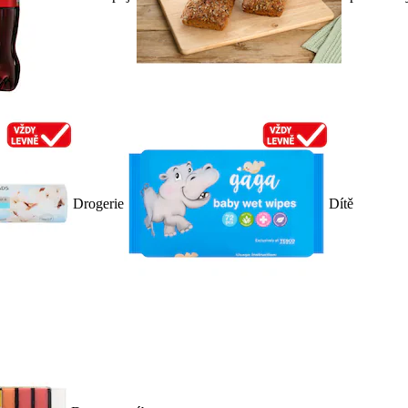
Drogerie
Dítě