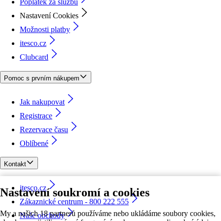
Poplatek za službu
Nastavení Cookies
Možnosti platby
itesco.cz
Clubcard
Pomoc s prvním nákupem
Jak nakupovat
Registrace
Rezervace času
Oblíbené
Kontakt
itesco.cz
Nastavení soukromí a cookies
Zákaznické centrum - 800 222 555
My a našich 18 partnerů používáme nebo ukládáme soubory cookies,
Naše obchody