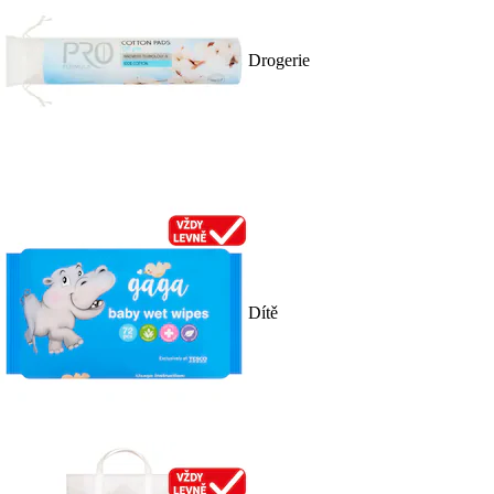
Drogerie
Dítě