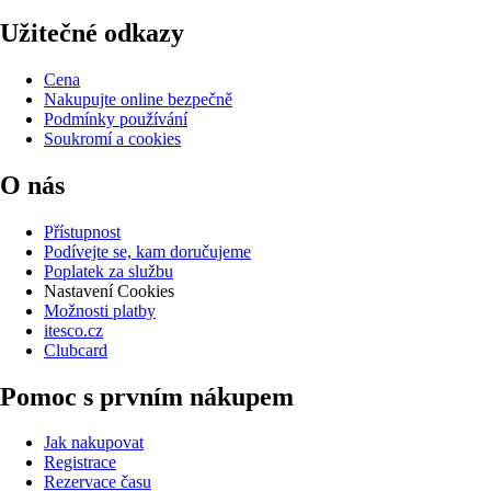
Užitečné odkazy
Cena
Nakupujte online bezpečně
Podmínky používání
Soukromí a cookies
O nás
Přístupnost
Podívejte se, kam doručujeme
Poplatek za službu
Nastavení Cookies
Možnosti platby
itesco.cz
Clubcard
Pomoc s prvním nákupem
Jak nakupovat
Registrace
Rezervace času