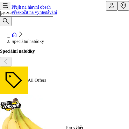
Přejít na hlavní obsah
Přeskočit na vyhledávání
Speciální nabídky
Speciální nabídky
All Offers
Top výběr