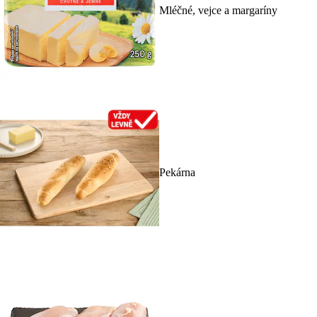
Mléčné, vejce a margaríny
Pekárna