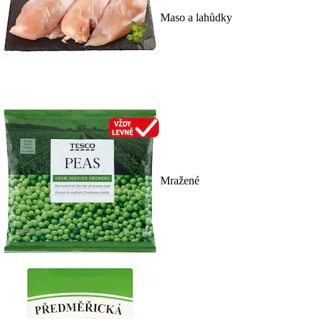
Maso a lahůdky
Mražené