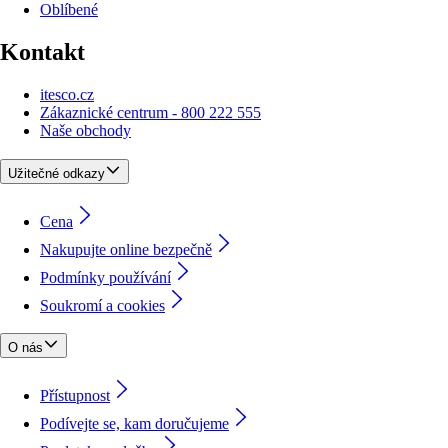
Oblíbené
Kontakt
itesco.cz
Zákaznické centrum - 800 222 555
Naše obchody
Užitečné odkazy
Cena
Nakupujte online bezpečně
Podmínky používání
Soukromí a cookies
O nás
Přístupnost
Podívejte se, kam doručujeme