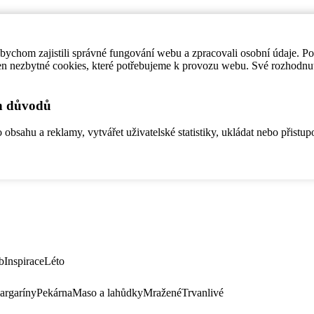
ychom zajistili správné fungování webu a zpracovali osobní údaje. P
en nezbytné cookies, které potřebujeme k provozu webu. Své rozhodnu
ch důvodů
bsahu a reklamy, vytvářet uživatelské statistiky, ukládat nebo přistup
b
Inspirace
Léto
argaríny
Pekárna
Maso a lahůdky
Mražené
Trvanlivé