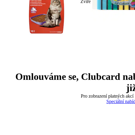
Zvíře
Omlouváme se, Clubcard nabíd
ji
Pro zobrazení platných akcí 
Speciální nabí