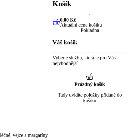
Košík
0,00 Kč
Aktuální cena košíku
0,00 Kč
Aktuální cena košíku
Pokladna
Váš košík
Vyberte službu, která je pro Vás
nejvhodnější
Prázdný košík
Tady uvidíte položky přidané do
košíku
éčné, vejce a margaríny