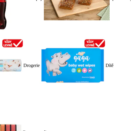
Drogerie
Dítě