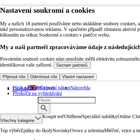
Nastavení soukromí a cookies
My a našich 18 partnerů používáme nebo ukládáme soubory cookies, ab
také personalizovanou reklamu. V opačném případě zůstanou aktivní j
kliknutím na odkaz Soukromí a cookies v patičce webu.
My a naši partneři zpracováváme údaje z následující
Povolením souborů cookies nám umožníte měřit efektivitu zobrazeného o
identifikovat vaše zařízení.
Seznam partnerů.
Přijmout vše
Odmítnout vše
Vlastní nastavení
Přejít na hlavní obsah
Můj první nákup
Nápověda
English
Přeskočit na vyhledávání
Koupit teď
Oblíbené
Speciální nabídky
Online Clu
Všechny kategorie
Top výběr
Zpátky do školy
Novinky
Ovoce a zelenina
Mléčné, vejce a m