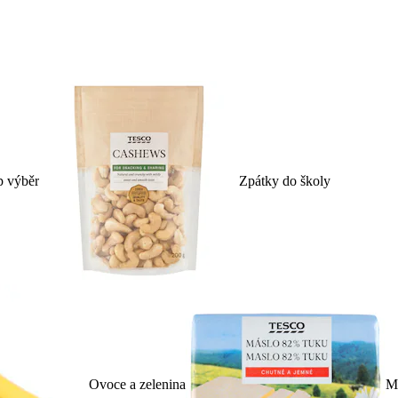
p výběr
Zpátky do školy
Ovoce a zelenina
Ml