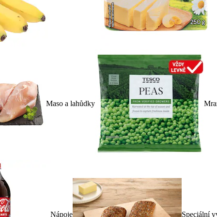
Maso a lahůdky
Mra
Nápoje
Speciální v