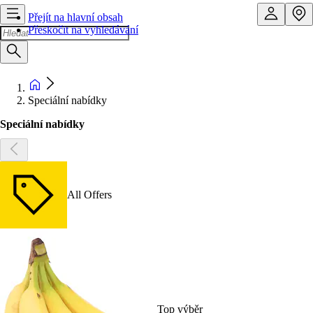
Přejít na hlavní obsah
Přeskočit na vyhledávání
Speciální nabídky
Speciální nabídky
All Offers
Top výběr