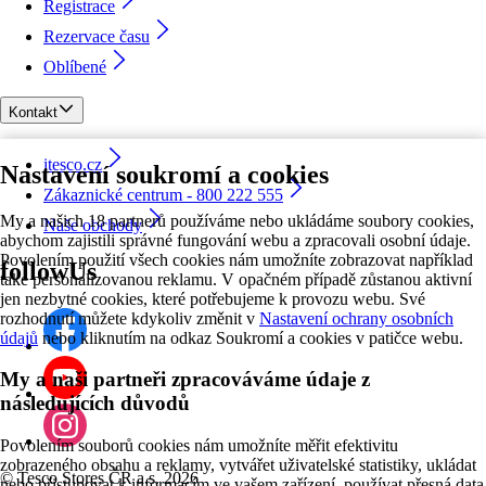
Registrace
Rezervace času
Oblíbené
Kontakt
itesco.cz
Nastavení soukromí a cookies
Zákaznické centrum - 800 222 555
My a našich 18 partnerů používáme nebo ukládáme soubory cookies,
Naše obchody
abychom zajistili správné fungování webu a zpracovali osobní údaje.
Povolením použití všech cookies nám umožníte zobrazovat například
followUs
také personalizovanou reklamu. V opačném případě zůstanou aktivní
jen nezbytné cookies, které potřebujeme k provozu webu. Své
rozhodnutí můžete kdykoliv změnit v
Nastavení ochrany osobních
údajů
nebo kliknutím na odkaz Soukromí a cookies v patičce webu.
My a naši partneři zpracováváme údaje z
následujících důvodů
Povolením souborů cookies nám umožníte měřit efektivitu
zobrazeného obsahu a reklamy, vytvářet uživatelské statistiky, ukládat
©
Tesco Stores ČR a.s. 2026
nebo přistupovat k informacím ve vašem zařízení, používat přesná data